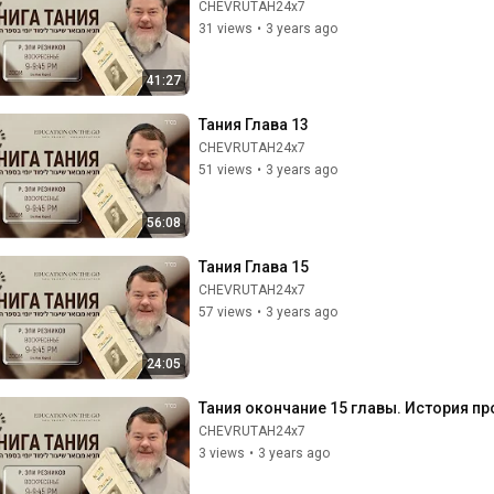
CHEVRUTAH24x7
31 views
•
3 years ago
41:27
Тания Глава 13
CHEVRUTAH24x7
51 views
•
3 years ago
56:08
Тания Глава 15
CHEVRUTAH24x7
57 views
•
3 years ago
24:05
Тания окончание 15 главы. История пр
CHEVRUTAH24x7
3 views
•
3 years ago