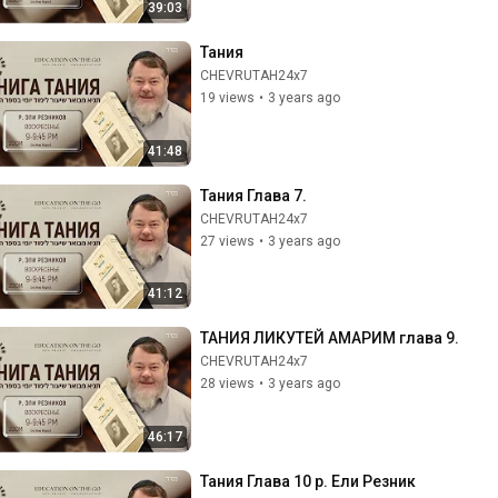
39:03
Тания
CHEVRUTAH24x7
19 views
•
3 years ago
41:48
Тания Глава 7.
CHEVRUTAH24x7
27 views
•
3 years ago
41:12
ТАНИЯ ЛИКУТЕЙ АМАРИМ глава 9.
CHEVRUTAH24x7
28 views
•
3 years ago
46:17
Тания Глава 10 р. Ели Резник