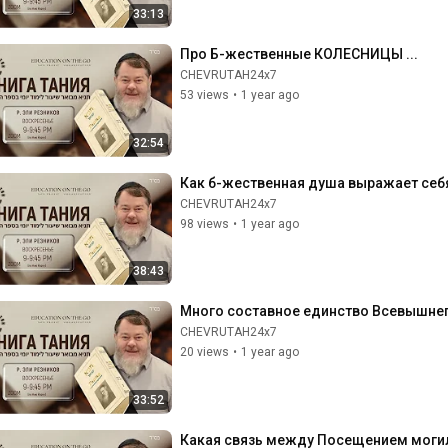
33:13
Про Б-жественные КОЛЕСНИЦЫ ...
CHEVRUTAH24x7
53 views
•
1 year ago
32:54
Как б-жественная душа выражает себя
CHEVRUTAH24x7
98 views
•
1 year ago
38:43
Много составное единство Всевышне
CHEVRUTAH24x7
20 views
•
1 year ago
33:52
Какая связь между Посещением моги