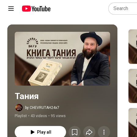
Play all
Тания
by CHEVRUTAH24x7
Playlist
•
43 videos
•
95 views
Play all