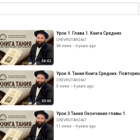
Урок 1. Глава 1. Книга Средних
CHEVRUTAH24x7
38 views
•
4 years ago
56:42
Урок 4. Тания Книга Средних. Повторен
CHEVRUTAH24x7
5 views
•
4 years ago
50:40
Урок 3 Тания Окончание главы 1.
CHEVRUTAH24x7
11 views
•
4 years ago