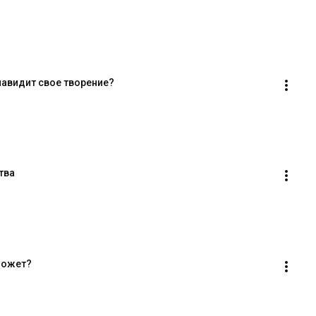
навидит свое творение?
тва
оможет?