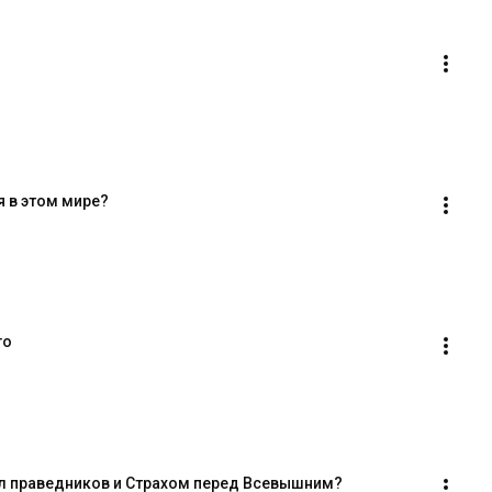
 в этом мире?
го
л праведников и Страхом перед Всевышним?