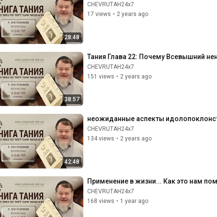
CHEVRUTAH24x7
17 views
•
2 years ago
28:48
Тания Глава 22: Почему Всевышний не
CHEVRUTAH24x7
151 views
•
2 years ago
38:57
неожиданные аспекты идолопоклонс
CHEVRUTAH24x7
134 views
•
2 years ago
42:48
Применение в жизни... Как это нам п
CHEVRUTAH24x7
168 views
•
1 year ago