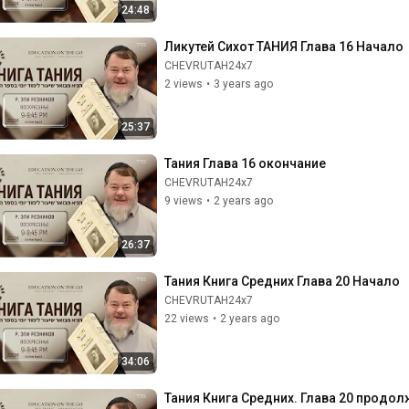
24:48
Ликутей Сихот ТАНИЯ Глава 16 Начало
CHEVRUTAH24x7
2 views
•
3 years ago
25:37
Тания Глава 16 окончание
CHEVRUTAH24x7
9 views
•
2 years ago
26:37
Тания Книга Средних Глава 20 Начало
CHEVRUTAH24x7
22 views
•
2 years ago
34:06
Тания Книга Средних. Глава 20 продол