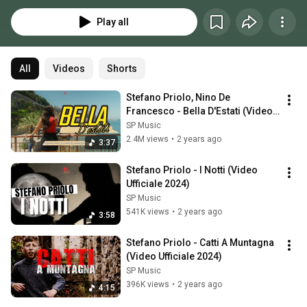
CRISCIUTU” Sua la Hit “BELLA D’ESTATI”.
Play all
All
Videos
Shorts
Stefano Priolo, Nino De 
Francesco - Bella D'Estati (Video 
Ufficiale 2024)
SP Music
2.4M views
•
2 years ago
3:37
Stefano Priolo - I Notti (Video 
Ufficiale 2024)
SP Music
541K views
•
2 years ago
3:58
Stefano Priolo - Catti A Muntagna 
(Video Ufficiale 2024)
SP Music
396K views
•
2 years ago
4:15