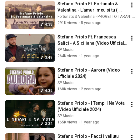
Stefano Priolo Ft. Fortunato & 
Valentina - L'amuri meu si tu ( 
Ufficiale 2021 )
Fortunato & Valentina - PROGETTO TARANTELLA
291K views
•
5 years ago
4:38
Stefano Priolo Ft. Francesca 
Salici - A Siciliana (Video Ufficiale 
2025)
SP Music
264K views
•
1 year ago
3:49
Stefano Priolo - Aurora (Video 
Ufficiale 2024)
SP Music
168K views
•
2 years ago
4:39
Stefano Priolo - I Tempi I Na Vota 
(Video Ufficiale 2024)
SP Music
165K views
•
1 year ago
3:32
Stefano Priolo - Facci i vellutu 