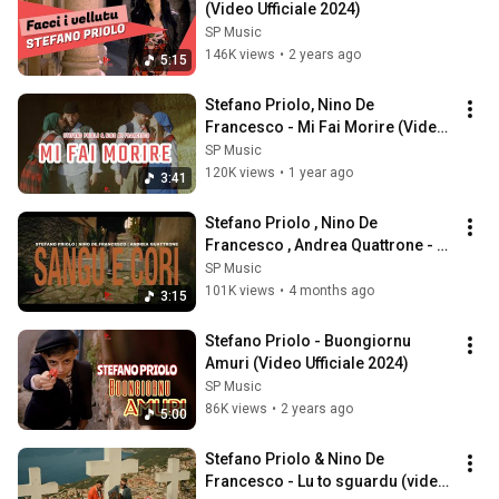
(Video Ufficiale 2024)
SP Music
146K views
•
2 years ago
5:15
Stefano Priolo, Nino De 
Francesco - Mi Fai Morire (Video 
Ufficiale 2024)
SP Music
120K views
•
1 year ago
3:41
Stefano Priolo , Nino De 
Francesco , Andrea Quattrone - 
Sangu e cori (Video ufficiale 
SP Music
2026)
101K views
•
4 months ago
3:15
Stefano Priolo - Buongiornu 
Amuri (Video Ufficiale 2024)
SP Music
86K views
•
2 years ago
5:00
Stefano Priolo & Nino De 
Francesco - Lu to sguardu (video 