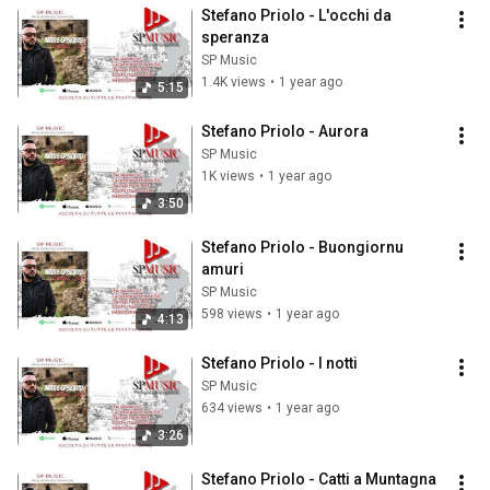
Stefano Priolo - L'occhi da 
speranza
SP Music
1.4K views
•
1 year ago
5:15
Stefano Priolo - Aurora
SP Music
1K views
•
1 year ago
3:50
Stefano Priolo - Buongiornu 
amuri
SP Music
598 views
•
1 year ago
4:13
Stefano Priolo - I notti
SP Music
634 views
•
1 year ago
3:26
Stefano Priolo - Catti a Muntagna