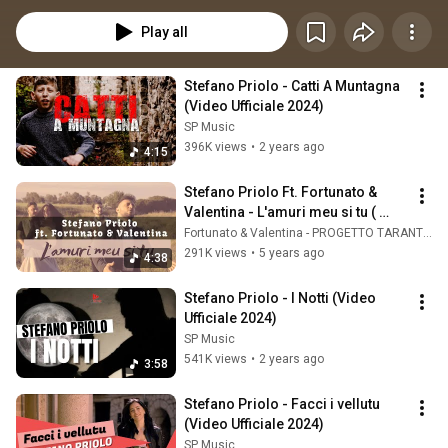
Play all
Stefano Priolo - Catti A Muntagna 
(Video Ufficiale 2024)
SP Music
396K views
•
2 years ago
4:15
Stefano Priolo Ft. Fortunato & 
Valentina - L'amuri meu si tu ( 
Ufficiale 2021 )
Fortunato & Valentina - PROGETTO TARANTELLA
291K views
•
5 years ago
4:38
Stefano Priolo - I Notti (Video 
Ufficiale 2024)
SP Music
541K views
•
2 years ago
3:58
Stefano Priolo - Facci i vellutu 
(Video Ufficiale 2024)
SP Music