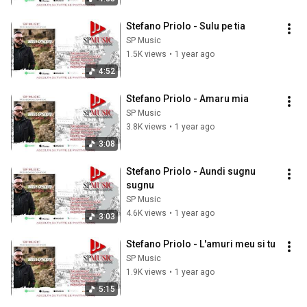
Stefano Priolo - Sulu pe tia
SP Music
1.5K views
•
1 year ago
4:52
Stefano Priolo - Amaru mia
SP Music
3.8K views
•
1 year ago
3:08
Stefano Priolo - Aundi sugnu 
sugnu
SP Music
4.6K views
•
1 year ago
3:03
Stefano Priolo - L'amuri meu si tu
SP Music
1.9K views
•
1 year ago
5:15