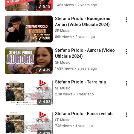
146K views
•
2 years ago
5:15
Stefano Priolo - Buongiornu 
Amuri (Video Ufficiale 2024)
SP Music
86K views
•
2 years ago
5:00
Stefano Priolo - Aurora (Video 
Ufficiale 2024)
SP Music
168K views
•
2 years ago
4:39
Stefano Priolo - Terra mia
SP Music
2.3K views
•
1 year ago
4:52
Stefano Priolo - Facci i vellutu
SP Music
748 views
•
1 year ago
4:38