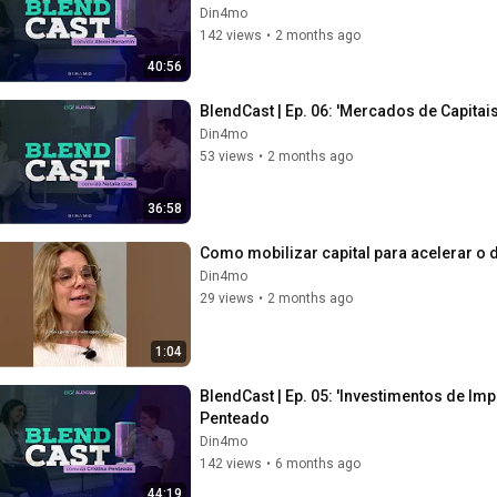
Din4mo
142 views
•
2 months ago
40:56
BlendCast | Ep. 06: 'Mercados de Capitai
Din4mo
53 views
•
2 months ago
36:58
Como mobilizar capital para acelerar o 
Din4mo
29 views
•
2 months ago
1:04
BlendCast | Ep. 05: 'Investimentos de Im
Penteado
Din4mo
142 views
•
6 months ago
44:19