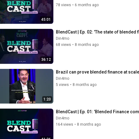
78 views
•
6 months ago
45:01
BlendCast | Ep. 02: 'The state of blended
Din4mo
68 views
•
8 months ago
36:12
Brazil can prove blended finance at scale
Din4mo
5 views
•
8 months ago
1:20
BlendCast | Ep. 01: 'Blended Finance c
Din4mo
164 views
•
8 months ago