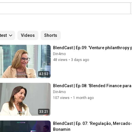
test
Videos
Shorts
BlendCast | Ep.09: 'Venture philanthropy
Din4mo
48 views
•
3 days ago
42:52
BlendCast | Ep.08: 'Blended Finance p
Din4mo
107 views
•
1 month ago
33:21
BlendCast | Ep. 07: 'Regulação, Mercado 
Bonamin