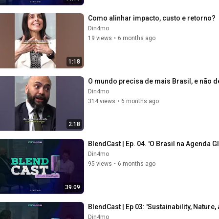
Como alinhar impacto, custo e retorno?
Din4mo
19 views
•
6 months ago
1:18
O mundo precisa de mais Brasil, e não d
Din4mo
314 views
•
6 months ago
2:18
BlendCast | Ep. 04. 'O Brasil na Agenda
Din4mo
95 views
•
6 months ago
39:09
BlendCast | Ep 03: 'Sustainability, Nature,
Din4mo