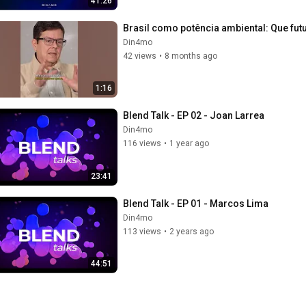
41:26
Brasil como potência ambiental: Que fu
Din4mo
42 views
•
8 months ago
1:16
Blend Talk - EP 02 - Joan Larrea
Din4mo
116 views
•
1 year ago
23:41
Blend Talk - EP 01 - Marcos Lima
Din4mo
113 views
•
2 years ago
44:51