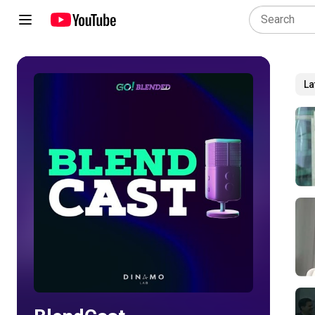
La
Play all