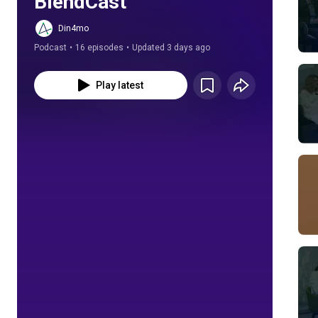
BlendCast
Din4mo
Podcast
•
16 episodes
•
Updated 3 days ago
Play latest