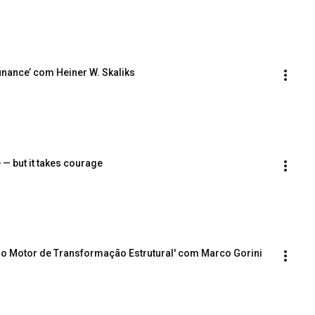
 finance’ com Heiner W. Skaliks
 — but it takes courage
omo Motor de Transformação Estrutural' com Marco Gorini