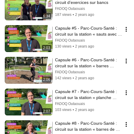
circuit d’exercices sur bancs
FADOQ Outaouais
187 views
•
2 years ago
6:34
Capsule #5 - Parc-Cours-Santé : 
circuit sur la station « sauts avec 
assistance »
FADOQ Outaouais
130 views
•
2 years ago
2:03
Capsule #6 - Parc-Cours-Santé : 
circuit sur la station « barres 
parallèles »
FADOQ Outaouais
142 views
•
2 years ago
2:06
Capsule #7 - Parc-Cours-Santé : 
circuit sur la station « planche 
d’équilibre avec assistance »
FADOQ Outaouais
103 views
•
2 years ago
2:07
Capsule #8 - Parc-Cours-Santé : 
circuit sur la station « barres de 