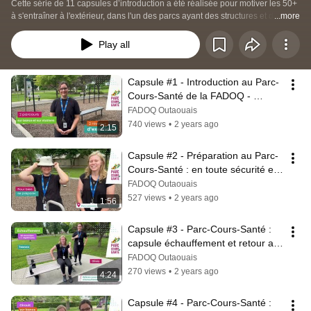
Cette série de 11 capsules d’introduction a été réalisée pour motiver les 50+ 
à s'entraîner à l'extérieur, dans l'un des parcs ayant des structures et des 
...more
bancs d'exercices. 
Play all
Capsule #1 - Introduction au Parc-
Cours-Santé de la FADOQ - 
Région Outaouais
FADOQ Outaouais
740 views
•
2 years ago
2:15
Capsule #2 - Préparation au Parc-
Cours-Santé : en toute sécurité et 
quoi apporter ?
FADOQ Outaouais
527 views
•
2 years ago
1:56
Capsule #3 - Parc-Cours-Santé : 
capsule échauffement et retour au 
calme
FADOQ Outaouais
270 views
•
2 years ago
4:24
Capsule #4 - Parc-Cours-Santé : 