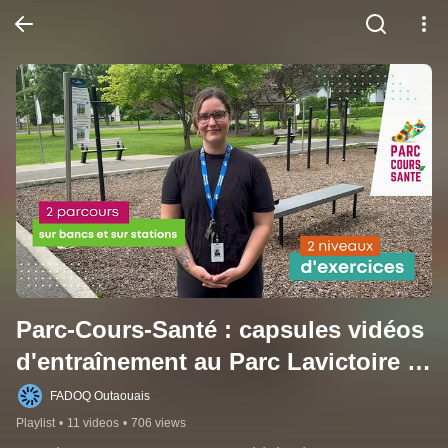
Parc-Cours-Santé : capsules vidéos 
d'entraînement au Parc Lavictoire à 
Gatineau
FADOQ Outaouais
Playlist
•
11 videos
•
706 views