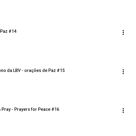
 Paz #14
ono da LBV - orações de Paz #15
n Pray - Prayers for Peace #16