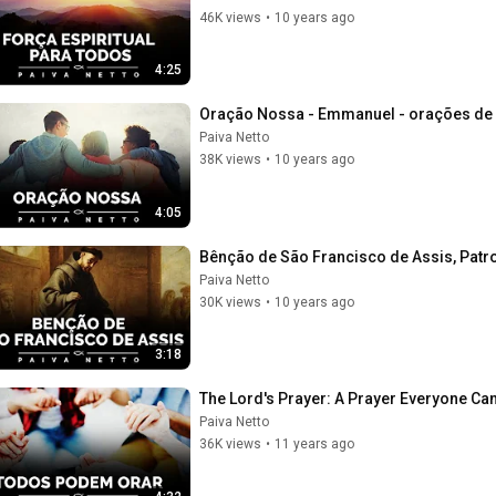
46K views
•
10 years ago
4:25
Oração Nossa - Emmanuel - orações de
Paiva Netto
38K views
•
10 years ago
4:05
Bênção de São Francisco de Assis, Patr
Paiva Netto
30K views
•
10 years ago
3:18
The Lord's Prayer: A Prayer Everyone Ca
Paiva Netto
36K views
•
11 years ago