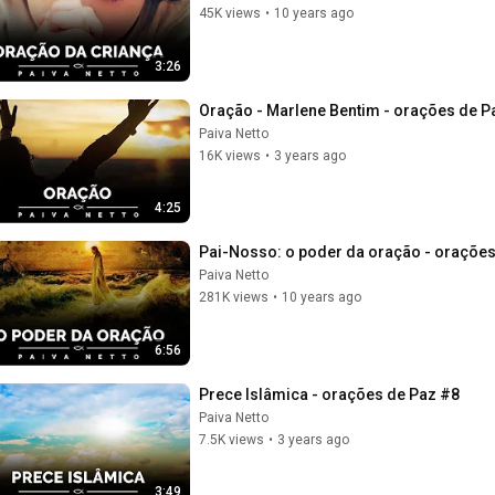
45K views
•
10 years ago
3:26
Oração - Marlene Bentim - orações de P
Paiva Netto
16K views
•
3 years ago
4:25
Pai-Nosso: o poder da oração - orações
Paiva Netto
281K views
•
10 years ago
6:56
Prece Islâmica - orações de Paz #8
Paiva Netto
7.5K views
•
3 years ago
3:49