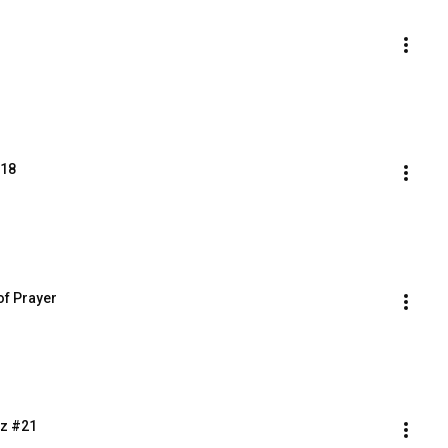
#18
of Prayer
az #21