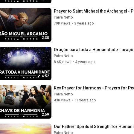
Prayer to Saint Michael the Archangel - P
Paiva Netto
79K views
•
3 years ago
2:38
Oração para toda a Humanidade - oraçõ
Paiva Netto
8.6K views
•
4 years ago
4:52
Key Prayer for Harmony - Prayers for P
Paiva Netto
43K views
•
11 years ago
2:59
Our Father: Spiritual Strength for Human
Paiva Netto