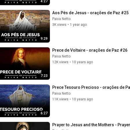
4:27
Aos Pés de Jesus - orações de Paz #25
Paiva Netto
3K views
•
1 year ago
9:29
Prece de Voltaire - orações de Paz #26
Paiva Netto
12K views
•
10 years ago
7:23
Prece Tesouro Precioso - orações de P
Paiva Netto
11K views
•
10 years ago
6:27
Prayer to Jesus and the Mothers - Praye