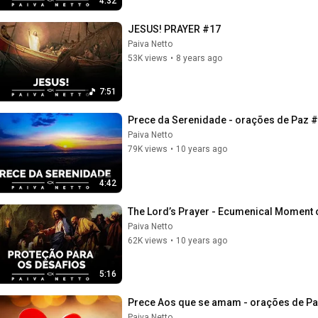
4:32
JESUS! PRAYER #17
Paiva Netto
53K views
•
8 years ago
7:51
Prece da Serenidade - orações de Paz 
Paiva Netto
79K views
•
10 years ago
4:42
The Lord’s Prayer - Ecumenical Moment 
Paiva Netto
62K views
•
10 years ago
5:16
Prece Aos que se amam - orações de P
Paiva Netto