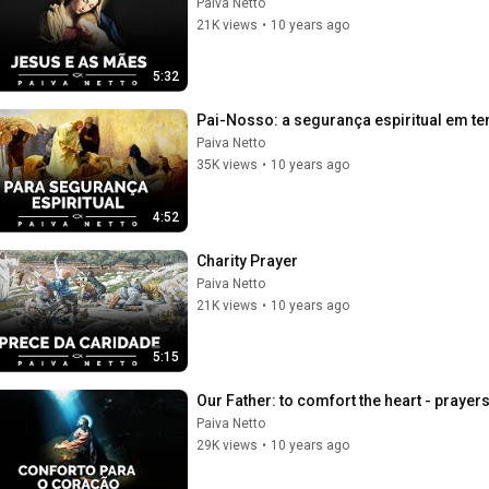
Paiva Netto
21K views
•
10 years ago
5:32
Pai-Nosso: a segurança espiritual em te
Paiva Netto
35K views
•
10 years ago
4:52
Charity Prayer
Paiva Netto
21K views
•
10 years ago
5:15
Our Father: to comfort the heart - prayer
Paiva Netto
29K views
•
10 years ago