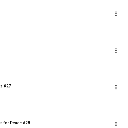
az #27
rs for Peace #28