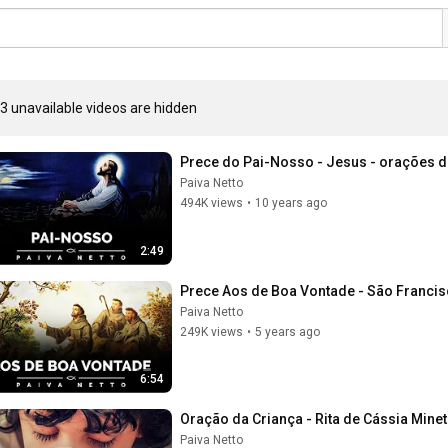
3 unavailable videos are hidden
Prece do Pai-Nosso - Jesus - orações d
Paiva Netto
494K views
•
10 years ago
2:49
Prece Aos de Boa Vontade - São Francis
Paiva Netto
249K views
•
5 years ago
6:54
Oração da Criança - Rita de Cássia Mine
Paiva Netto