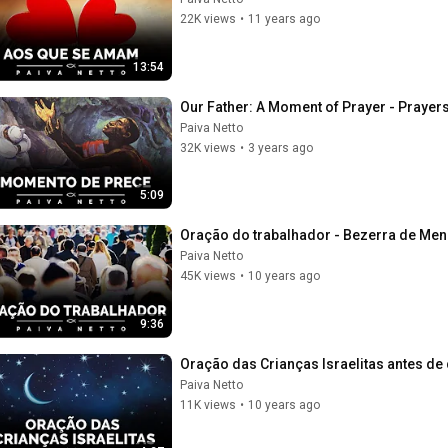
22K views
•
11 years ago
13:54
Our Father: A Moment of Prayer - Prayer
Paiva Netto
32K views
•
3 years ago
5:09
Oração do trabalhador - Bezerra de Men
Paiva Netto
45K views
•
10 years ago
9:36
Oração das Crianças Israelitas antes de
Paiva Netto
11K views
•
10 years ago