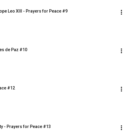
ope Leo XIII - Prayers for Peace #9
es de Paz #10
eace #12
ity - Prayers for Peace #13