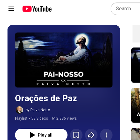
Play all
Orações de Paz
by Paiva Netto
Playlist
•
53 videos
•
612,336 views
Play all