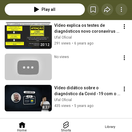
Play all
Vídeo explica os testes de 
diagnósticos novo coronavírus - 
professor Dr. Lucas Anhezini de 
Ufal Oficial
Araujo
291 views
•
6 years ago
20:12
No views
Vídeo didático sobre o 
diagnóstico da Covid -19 com o 
professor Lucas Anhezini, do 
Ufal Oficial
ICBs da Ufal
435 views
•
5 years ago
8:33
Library
Home
Shorts