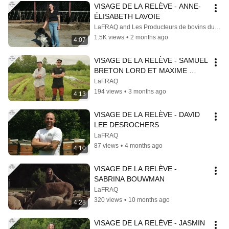
VISAGE DE LA RELÈVE - ANNE-
ÉLISABETH LAVOIE
LaFRAQ and Les Producteurs de bovins du Québec
1.5K views
•
2 months ago
4:07
VISAGE DE LA RELÈVE - SAMUEL 
BRETON LORD ET MAXIME 
BÉLISLE
LaFRAQ
194 views
•
3 months ago
4:13
VISAGE DE LA RELÈVE - DAVID 
LEE DESROCHERS
LaFRAQ
87 views
•
4 months ago
4:10
VISAGE DE LA RELÈVE - 
SABRINA BOUWMAN
LaFRAQ
320 views
•
10 months ago
4:28
VISAGE DE LA RELÈVE - JASMIN 