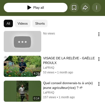
entreprise, leurs défis et leurs ambitions!Découvrez en plus sur la FRAQ et 
ses membres sur notre site web: www.fraq.quebec
Play all
All
Videos
Shorts
No views
VISAGE DE LA RELÈVE - GAËLLE 
PROULX
LaFRAQ
53 views
•
1 month ago
4:26
Quel conseil donnerais-tu à un(e) 
jeune agriculteur(rice) ? 🌱
LaFRAQ
157 views
•
1 month ago
0:14