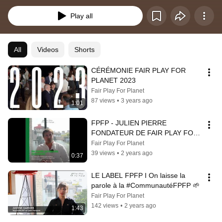
1ère et 2ème étoile. Tous ont pu recevoir un trophée #FPFP, symbole des 
avancées de chacun en faveur d’un sport plus responsable et durable !
Play all
All
Videos
Shorts
CÉRÉMONIE FAIR PLAY FOR 
PLANET 2023
Fair Play For Planet
87 views
•
3 years ago
1:01
FPFP - JULIEN PIERRE 
FONDATEUR DE FAIR PLAY FOR 
PLANET
Fair Play For Planet
39 views
•
2 years ago
0:37
LE LABEL FPFP I On laisse la 
parole à la #CommunautéFPFP 🌱
Fair Play For Planet
142 views
•
2 years ago
1:43