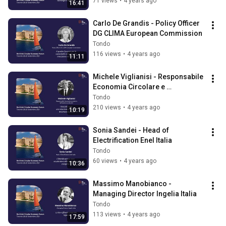
71 views
•
4 years ago
16:41
Carlo De Grandis - Policy Officer 
DG CLIMA European Commission
Tondo
116 views
•
4 years ago
11:11
Michele Viglianisi - Responsabile 
Economia Circolare e 
raffinazione verde Eni
Tondo
210 views
•
4 years ago
10:19
Sonia Sandei - Head of 
Electrification Enel Italia
Tondo
60 views
•
4 years ago
10:36
Massimo Manobianco - 
Managing Director Ingelia Italia
Tondo
113 views
•
4 years ago
17:59