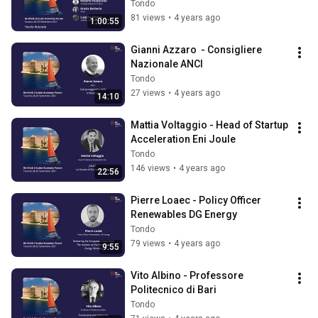
Tondo
81 views
•
4 years ago
1:00:55
Gianni Azzaro  - Consigliere 
Nazionale ANCI
Tondo
27 views
•
4 years ago
14:10
Mattia Voltaggio - Head of Startup 
Acceleration Eni Joule
Tondo
146 views
•
4 years ago
22:56
Pierre Loaec - Policy Officer 
Renewables DG Energy
Tondo
79 views
•
4 years ago
9:55
Vito Albino - Professore 
Politecnico di Bari
Tondo