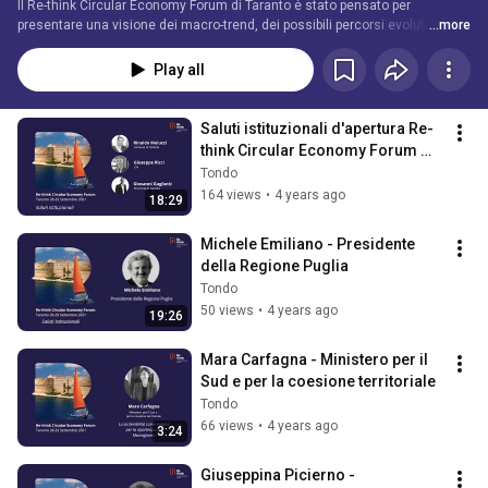
Il Re-think Circular Economy Forum di Taranto è stato pensato per 
presentare una visione dei macro-trend, dei possibili percorsi evolutivi e 
...more
delle principali progettualità dell’Economia Circolare a livello nazionale ed 
internazionale. 
Play all
Saluti istituzionali d'apertura Re-
think Circular Economy Forum 
Taranto 28 Settembre 2021
Tondo
164 views
•
4 years ago
18:29
Michele Emiliano - Presidente 
della Regione Puglia
Tondo
50 views
•
4 years ago
19:26
Mara Carfagna - Ministero per il 
Sud e per la coesione territoriale
Tondo
66 views
•
4 years ago
3:24
Giuseppina Picierno - 