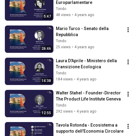
Europarlamentare
Tondo
48 views
•
4 years ago
5:47
Mario Turco - Senato della 
Repubblica
Tondo
25 views
•
4 years ago
26:46
Laura D'Aprile - Ministero della 
Transizione Ecologica
Tondo
184 views
•
4 years ago
14:38
Walter Stahel - Founder-Director 
The Product Life Institute Geneva
Tondo
292 views
•
4 years ago
12:55
Tavola Rotonda - Ecosistema a 
supporto dell'Economia Circolare