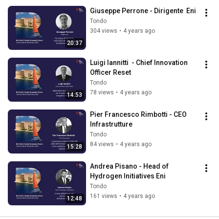
Giuseppe Perrone - Dirigente  Eni
Tondo
304 views
•
4 years ago
20:37
Luigi Iannitti  - Chief Innovation 
Officer Reset
Tondo
78 views
•
4 years ago
14:53
Pier Francesco Rimbotti - CEO  
Infrastrutture
Tondo
84 views
•
4 years ago
15:28
Andrea Pisano - Head of 
Hydrogen Initiatives Eni
Tondo
161 views
•
4 years ago
12:48