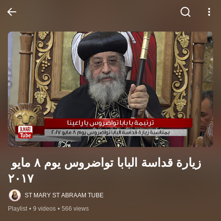
زيارة قداسة البابا تواضروس يوم ٨ مايو 
٢٠١٧
ST MARY ST ABRAAM TUBE
Playlist
•
9 videos
•
566 views