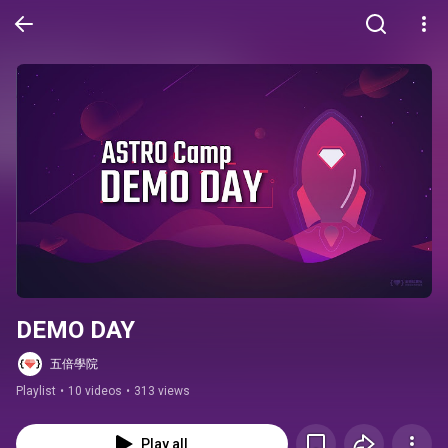
DEMO DAY
五倍學院
Playlist
•
10 videos
•
313 views
Play all