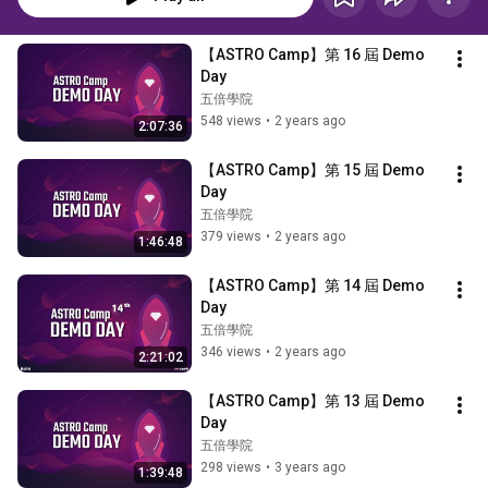
【ASTRO Camp】第 16 屆 Demo 
Day
五倍學院
548 views
•
2 years ago
2:07:36
【ASTRO Camp】第 15 屆 Demo 
Day
五倍學院
379 views
•
2 years ago
1:46:48
【ASTRO Camp】第 14 屆 Demo 
Day
五倍學院
346 views
•
2 years ago
2:21:02
【ASTRO Camp】第 13 屆 Demo 
Day
五倍學院
298 views
•
3 years ago
1:39:48