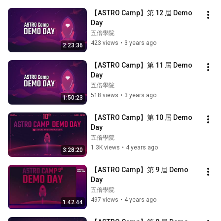
【ASTRO Camp】第 12 屆 Demo 
Day
五倍學院
423 views
•
3 years ago
2:23:36
【ASTRO Camp】第 11 屆 Demo 
Day
五倍學院
518 views
•
3 years ago
1:50:23
【ASTRO Camp】第 10 屆 Demo 
Day
五倍學院
1.3K views
•
4 years ago
3:28:20
【ASTRO Camp】第 9 屆 Demo 
Day
五倍學院
497 views
•
4 years ago
1:42:44