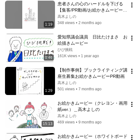
患者さんの心のハードルを下げる
【集客/PR動画/お絵かきムービー
®】
高木よしの
348 views
•
2 months ago
1:19
愛知県議会議員　日比たけまさ　お
絵描きムービー
ひび挑戦
161K views
•
1 year ago
0:46
【制作事例】ブックライティング講
座生募集お絵かきムービーPR動画
高木よしの
501 views
•
7 months ago
1:29
お絵かきムービー（クレヨン・画用
紙ver.）＿高木よしの
高木よしの
469 views
•
9 months ago
15:13
お絵かきムービー（ホワイトボード