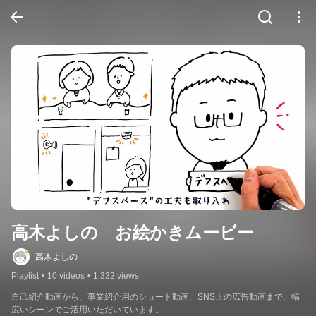
高木よしの　お絵かきムービー
高木よしの
Playlist
•
10 videos
•
1,332 views
自己紹介動画から、事業紹介用のショート動画、SNS上の広告動画まで、幅
広いシーンでご活用いただいています。