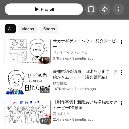
Play all
All
Videos
Shorts
サカナギゲストハウス_紹介ムービ
ー
サカナギゲストハウス
378 views
•
3 months ago
1:20
愛知県議会議員　日比たけまさ　お
絵かきムービー（議会質問編）
ひび挑戦
167K views
•
7 months ago
0:46
【制作事例】新政あいち様お絵かき
ムービーPR動画
高木よしの
214 views
•
8 months ago
1:08