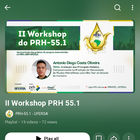
II Workshop PRH 55.1
PRH-55.1 - UFERSA
Playlist
•
19 videos
•
72 views
Play all