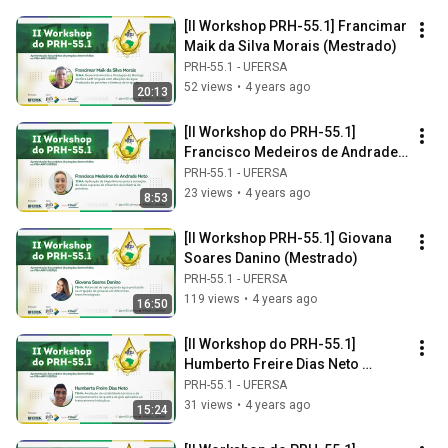
[II Workshop PRH-55.1] Francimar 
Maik da Silva Morais (Mestrado)
PRH-55.1 - UFERSA
52 views
•
4 years ago
20:13
[II Workshop do PRH-55.1] 
Francisco Medeiros de Andrade 
Neto (Graduação)
PRH-55.1 - UFERSA
23 views
•
4 years ago
8:53
[II Workshop PRH-55.1] Giovana 
Soares Danino (Mestrado)
PRH-55.1 - UFERSA
119 views
•
4 years ago
16:50
[II Workshop do PRH-55.1] 
Humberto Freire Dias Neto 
(Graduação)
PRH-55.1 - UFERSA
31 views
•
4 years ago
15:24