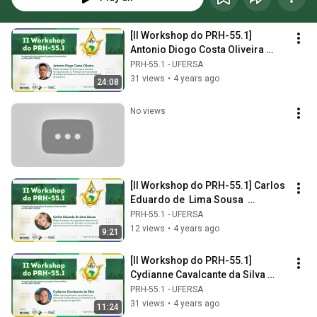
[II Workshop do PRH-55.1] 
Antonio Diogo Costa Oliveira 
(Graduação)
PRH-55.1 - UFERSA
31 views
•
4 years ago
24:08
No views
[II Workshop do PRH-55.1] Carlos 
Eduardo de  Lima Sousa  
(Graduação)
PRH-55.1 - UFERSA
12 views
•
4 years ago
9:21
[II Workshop do PRH-55.1] 
Cydianne Cavalcante da Silva 
(Doutorado)
PRH-55.1 - UFERSA
31 views
•
4 years ago
11:24