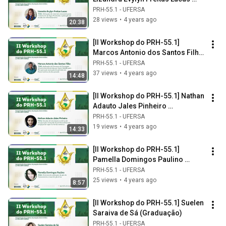
(Doutorado)
PRH-55.1 - UFERSA
28 views
•
4 years ago
20:38
[II Workshop do PRH-55.1] 
Marcos Antonio dos Santos Filho 
(Graduação)
PRH-55.1 - UFERSA
37 views
•
4 years ago
14:48
[II Workshop do PRH-55.1] Nathan 
Adauto Jales Pinheiro 
(Graduação)
PRH-55.1 - UFERSA
19 views
•
4 years ago
14:33
[II Workshop do PRH-55.1] 
Pamella Domingos Paulino 
(Graduação)
PRH-55.1 - UFERSA
25 views
•
4 years ago
8:57
[II Workshop do PRH-55.1] Suelen 
Saraiva de Sá (Graduação)
PRH-55.1 - UFERSA