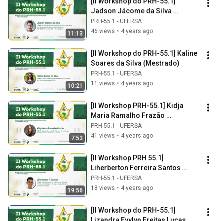
[II Workshop do PRH-55.1] 
Jadson Jácome da Silva 
(Graduação)
PRH-55.1 - UFERSA
46 views
•
4 years ago
11:13
[II Workshop do PRH-55.1] Kaline 
Soares da Silva (Mestrado)
PRH-55.1 - UFERSA
11 views
•
4 years ago
10:21
[II Workshop PRH-55.1] Kidja 
Maria Ramalho Frazão 
(Graduação)
PRH-55.1 - UFERSA
41 views
•
4 years ago
7:53
[II Workshop PRH 55.1] 
Liherberton Ferreira Santos 
(Mestrado)
PRH-55.1 - UFERSA
18 views
•
4 years ago
19:56
[II Workshop do PRH-55.1] 
Lizandra Evylyn Freitas Lucas 