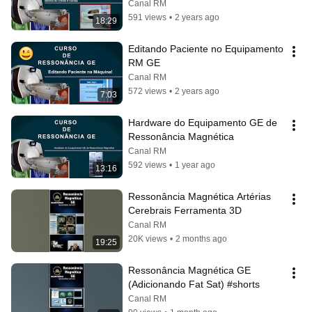
Canal RM
591 views
•
2 years ago
18:29
Editando Paciente no Equipamento 
RM GE
Canal RM
572 views
•
2 years ago
7:03
Hardware do Equipamento GE de 
Ressonância Magnética
Canal RM
592 views
•
1 year ago
13:16
Ressonância Magnética Artérias 
Cerebrais Ferramenta 3D
Canal RM
20K views
•
2 months ago
19:25
Ressonância Magnética GE 
(Adicionando Fat Sat) #shorts
Canal RM