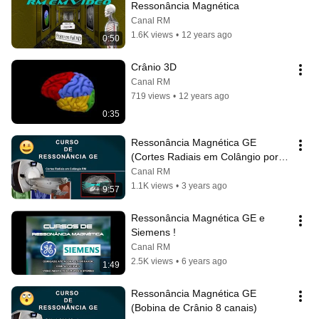
Ressonância Magnética
Canal RM
1.6K views
•
12 years ago
0:50
Crânio 3D
Canal RM
719 views
•
12 years ago
0:35
Ressonância Magnética GE 
(Cortes Radiais em Colângio por 
Ressonância)
Canal RM
1.1K views
•
3 years ago
9:57
Ressonância Magnética GE e 
Siemens !
Canal RM
2.5K views
•
6 years ago
1:49
Ressonância Magnética GE 
(Bobina de Crânio 8 canais)