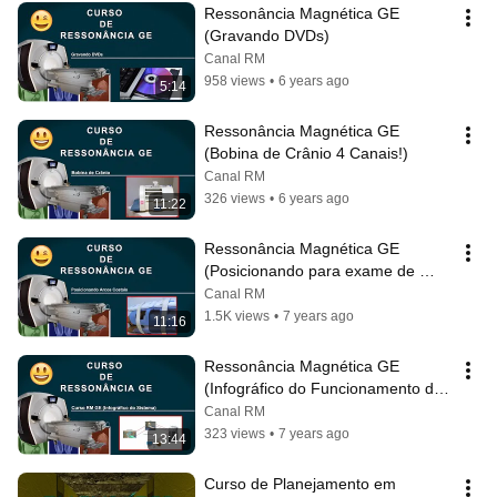
Ressonância Magnética GE 
(Gravando DVDs)
Canal RM
958 views
•
6 years ago
5:14
Ressonância Magnética GE 
(Bobina de Crânio 4 Canais!)
Canal RM
326 views
•
6 years ago
11:22
Ressonância Magnética GE 
(Posicionando para exame de 
Arcos Costais)
Canal RM
1.5K views
•
7 years ago
11:16
Ressonância Magnética GE 
(Infográfico do Funcionamento do 
sistema GE de Ressonância)
Canal RM
323 views
•
7 years ago
13:44
Curso de Planejamento em 