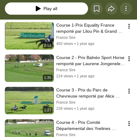
Play all
Course 1-Prix Equality France 
remporté par Lilou Pin & Grand 
Plumier
France Sire
492 views
•
1 year ago
2:12
Course 2 - Prix Balnéo Sport Horse 
remporté par Laurene Jongenelen 
& Jasmin de Volos
France Sire
224 views
•
1 year ago
1:35
Course 3 - Prix du Parc de 
Chevreuse remporté par Alice 
Gras & Quinoa du Croux
France Sire
226 views
•
1 year ago
1:27
Course 4 - Prix Comité 
Départemental des Yvelines 
remporté par Jules Lerner & Dutch 
France Sire