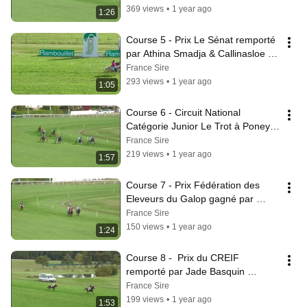
Power
369 views
•
1 year ago
1:26
Course 5 - Prix Le Sénat remporté 
par Athina Smadja & Callinasloe 
Girl
France Sire
293 views
•
1 year ago
1:05
Course 6 - Circuit National 
Catégorie Junior Le Trot à Poney 
remporté par Adam Rogy Chantris 
France Sire
& Turbo
219 views
•
1 year ago
1:57
Course 7 - Prix Fédération des 
Eleveurs du Galop gagné par 
Arthur Mottais & Kanaille des 
France Sire
Vallons
150 views
•
1 year ago
1:24
Course 8 -  Prix du CREIF 
remporté par Jade Basquin 
Marteau & Bimbo Dark
France Sire
199 views
•
1 year ago
1:53