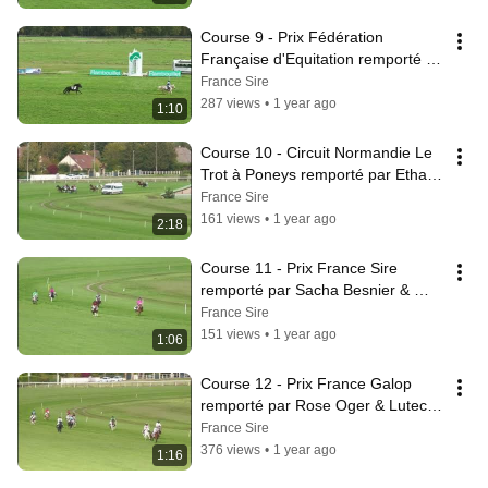
Course 9 - Prix Fédération 
Française d'Equitation remporté 
par Sacha Besnier & Risette 
France Sire
Gareliere
287 views
•
1 year ago
1:10
Course 10 - Circuit Normandie Le 
Trot à Poneys remporté par Ethan 
Rogy Chantris & Turbo
France Sire
161 views
•
1 year ago
2:18
Course 11 - Prix France Sire 
remporté par Sacha Besnier & 
Risette Gareliere
France Sire
151 views
•
1 year ago
1:06
Course 12 - Prix France Galop 
remporté par Rose Oger & Lutece 
des Vallons
France Sire
376 views
•
1 year ago
1:16