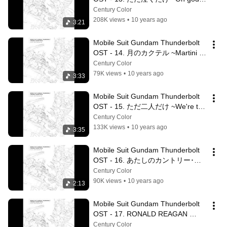
I'm alone~
Century Color
208K views
•
10 years ago
3:21
Mobile Suit Gundam Thunderbolt 
OST - 14. 月のカクテル ~Martini 
on the moon~
Century Color
79K views
•
10 years ago
3:33
Mobile Suit Gundam Thunderbolt 
OST - 15. ただ二人だけ ~We're the 
only ones here in this world~
Century Color
133K views
•
10 years ago
3:35
Mobile Suit Gundam Thunderbolt 
OST - 16. あたしのカントリー･ソ
ング ~Fan of the hay~
Century Color
90K views
•
10 years ago
2:13
Mobile Suit Gundam Thunderbolt 
OST - 17. RONALD REAGAN 
OTHER SIDE
Century Color