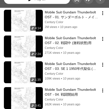
Mobile Suit Gundam Thunderbolt 
OST - 01. サンダーボルト - メイ
ン･テーマ用
Century Color
2M views
•
10 years ago
4:14
Mobile Suit Gundam Thunderbolt 
OST - 02. 戦闘中 (激戦状態)用
Century Color
271K views
•
10 years ago
2:24
Mobile Suit Gundam Thunderbolt 
OST - 03. SE 1 1950年代疑似 (フ
ル･アコースティック)
Century Color
109K views
•
10 years ago
1:35
Mobile Suit Gundam Thunderbolt 
OST - 04. 戦闘開始用
Century Color
162K views
•
10 years ago
3:41