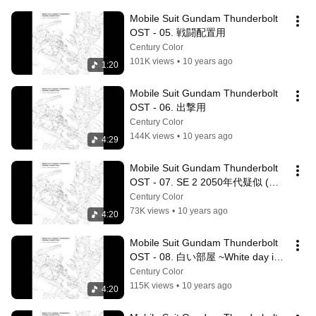
Mobile Suit Gundam Thunderbolt 
OST - 05. 戦闘配置用
Century Color
101K views
•
10 years ago
1:20
Mobile Suit Gundam Thunderbolt 
OST - 06. 出撃用
Century Color
144K views
•
10 years ago
4:29
Mobile Suit Gundam Thunderbolt 
OST - 07. SE 2 2050年代疑似 (フ
ル･エレクトリック)
Century Color
73K views
•
10 years ago
4:20
Mobile Suit Gundam Thunderbolt 
OST - 08. 白い部屋 ~White day in 
the blue~
Century Color
115K views
•
10 years ago
4:20