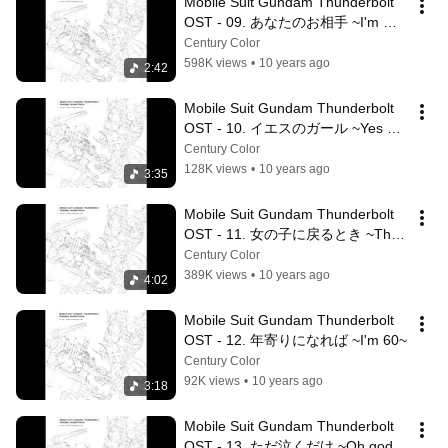
Mobile Suit Gundam Thunderbolt 
OST - 09. あなたのお相手 ~I'm 
your baby~
Century Color
598K views
•
10 years ago
2:42
Mobile Suit Gundam Thunderbolt 
OST - 10. イエスのガール ~Yes 
girl~
Century Color
128K views
•
10 years ago
3:35
Mobile Suit Gundam Thunderbolt 
OST - 11. 女の子に戻るとき ~The 
dreaming girl in me~
Century Color
389K views
•
10 years ago
4:02
Mobile Suit Gundam Thunderbolt 
OST - 12. 年寄りになれば ~I'm 60~
Century Color
92K views
•
10 years ago
3:18
Mobile Suit Gundam Thunderbolt 
OST - 13. ただ泣くだけ ~Oh god, 