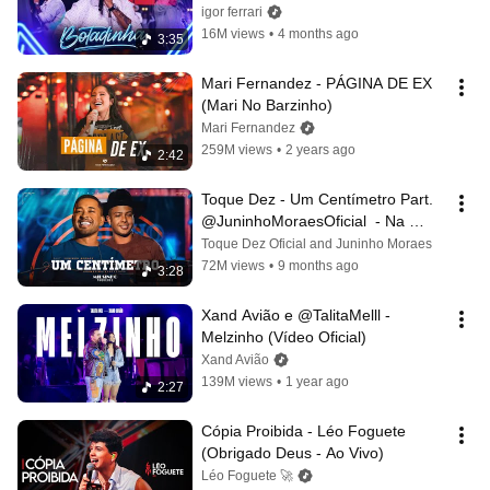
igor ferrari
16M views
•
4 months ago
3:35
Mari Fernandez - PÁGINA DE EX 
(Mari No Barzinho)
Mari Fernandez
259M views
•
2 years ago
2:42
Toque Dez - Um Centímetro Part. 
@JuninhoMoraesOficial  - Na 
Máxima IN Vaquejada Serrinha/BA
Toque Dez Oficial and Juninho Moraes
72M views
•
9 months ago
3:28
Xand Avião e @TalitaMelll - 
Melzinho (Vídeo Oficial)
Xand Avião
139M views
•
1 year ago
2:27
Cópia Proibida - Léo Foguete 
(Obrigado Deus - Ao Vivo)
Léo Foguete 🚀