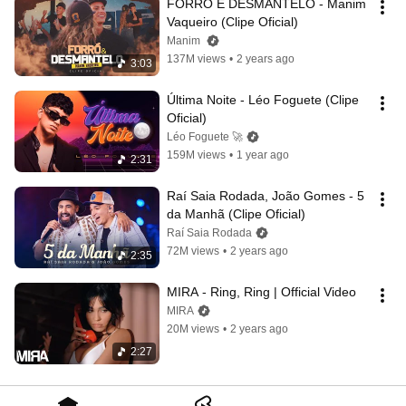
FORRÓ E DESMANTELO - Manim 
Vaqueiro (Clipe Oficial)
Manim
137M views
•
2 years ago
3:03
Última Noite - Léo Foguete (Clipe 
Oficial)
Léo Foguete 🚀
159M views
•
1 year ago
2:31
Raí Saia Rodada, João Gomes - 5 
da Manhã (Clipe Oficial)
Raí Saia Rodada
72M views
•
2 years ago
2:35
MIRA - Ring, Ring | Official Video
MIRA
20M views
•
2 years ago
2:27