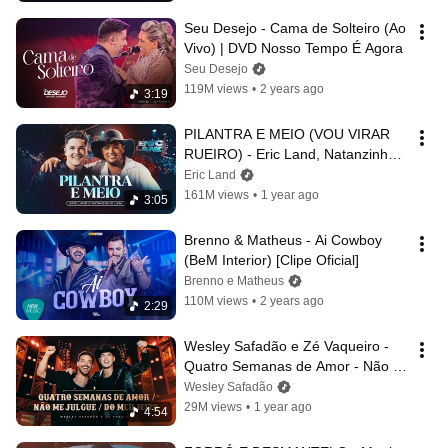
Seu Desejo - Cama de Solteiro (Ao 
Vivo) | DVD Nosso Tempo É Agora
Seu Desejo
119M views
•
2 years ago
3:19
PILANTRA E MEIO (VOU VIRAR 
RUEIRO) - Eric Land, Natanzinho 
Lima (DVD Ao Vivo em São Paulo)
Eric Land
161M views
•
1 year ago
3:05
Brenno & Matheus - Ai Cowboy 
(BeM Interior) [Clipe Oficial]
Brenno e Matheus
110M views
•
2 years ago
2:29
Wesley Safadão e Zé Vaqueiro - 
Quatro Semanas de Amor - Não 
Me Julgue - Do Meu Jeito
Wesley Safadão
29M views
•
1 year ago
4:54