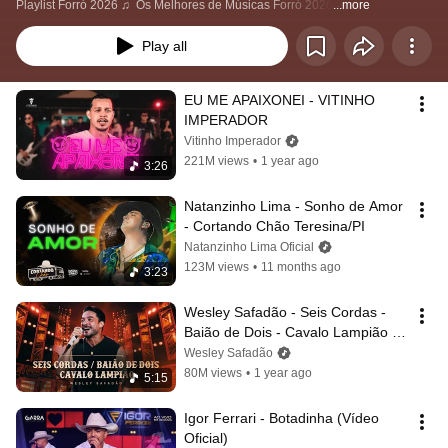
Playlist Forró 2026 ♫  Os Melhores de Músicas Forró 2026
...more
Play all
EU ME APAIXONEI - VITINHO 
IMPERADOR
Vitinho Imperador
221M views
•
1 year ago
3:26
Natanzinho Lima - Sonho de Amor 
- Cortando Chão Teresina/PI
Natanzinho Lima Oficial
123M views
•
11 months ago
3:23
Wesley Safadão - Seis Cordas - 
Baião de Dois - Cavalo Lampião - 
Forró e Vaquejada
Wesley Safadão
80M views
•
1 year ago
5:15
Igor Ferrari - Botadinha (Vídeo 
Oficial)