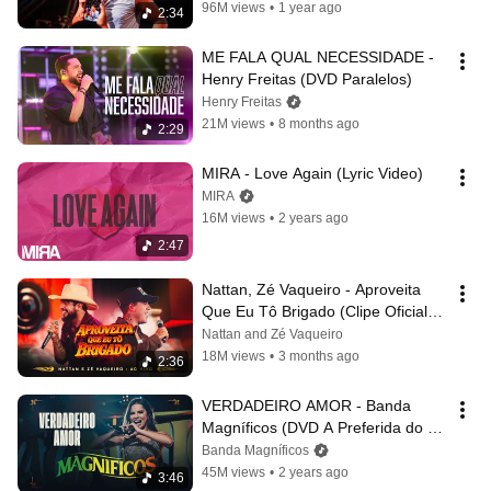
96M views
•
1 year ago
2:34
ME FALA QUAL NECESSIDADE - 
Henry Freitas (DVD Paralelos)
Henry Freitas
21M views
•
8 months ago
2:29
MIRA - Love Again (Lyric Video)
MIRA
16M views
•
2 years ago
2:47
Nattan, Zé Vaqueiro - Aproveita 
Que Eu Tô Brigado (Clipe Oficial) | 
DVD Paredão Do Nattan
Nattan and Zé Vaqueiro
18M views
•
3 months ago
2:36
VERDADEIRO AMOR - Banda 
Magníficos (DVD A Preferida do 
Brasil)
Banda Magníficos
45M views
•
2 years ago
3:46