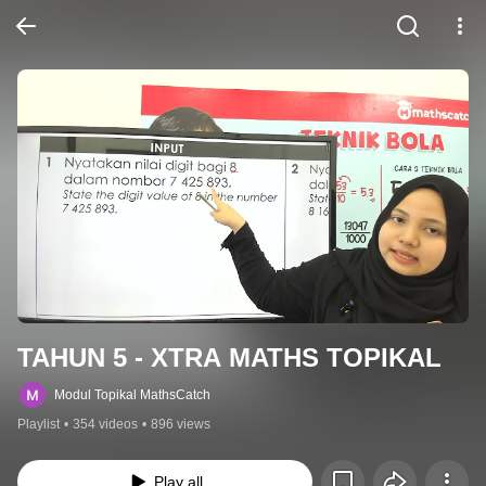
TAHUN 5 - XTRA MATHS TOPIKAL
Modul Topikal MathsCatch
Playlist
•
354 videos
•
896 views
Play all