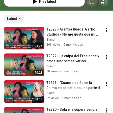
mujeres profesionales de diferentes ámbitos que utilizan la creatividad 
Play latest
como herramienta de trabajo. Un encuentro próximo, ameno y familiar, 
producido por Blanc!. El Podcast FemFetén! es un actividad subvencionada 
por el Ministerio de Cultura y Deporte y Financiado por la Unión Europea – 
NextGenerationEU
Latest
T2E23 - Arantxa Rueda, Garbo 
Studios - No me gusta que mi 
trabajo me defina
Blanc!
203 views
•
5 months ago
1:03:05
T2E22 - La culpa del Freelance y 
otros síndromes varios.
Blanc!
70 views
•
5 months ago
40:23
T2E21 - "Cuando estás en la 
última etapa del pico una parte de 
ti sabe que lo puedes hacer"
Blanc!
62 views
•
6 months ago
54:58
T2E20 - Sobre la supervivencia 