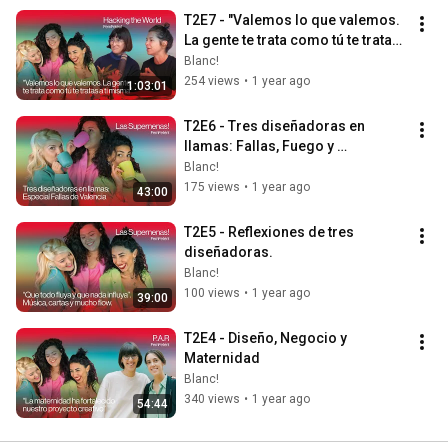
T2E7 - "Valemos lo que valemos. 
La gente te trata como tú te tratas 
a ti misma"
Blanc!
254 views
•
1 year ago
1:03:01
T2E6 - Tres diseñadoras en 
llamas: Fallas, Fuego y 
Feminismo
Blanc!
175 views
•
1 year ago
43:00
T2E5 - Reflexiones de tres 
diseñadoras.
Blanc!
100 views
•
1 year ago
39:00
T2E4 - Diseño, Negocio y 
Maternidad
Blanc!
340 views
•
1 year ago
54:44