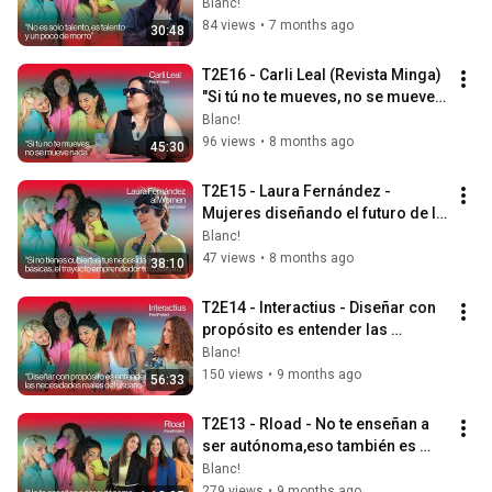
poco de morro"
Blanc!
84 views
•
7 months ago
30:48
T2E16 - Carli Leal (Revista Minga) 
"Si tú no te mueves, no se mueve 
nada"
Blanc!
96 views
•
8 months ago
45:30
T2E15 - Laura Fernández - 
Mujeres diseñando el futuro de la 
tecnología
Blanc!
47 views
•
8 months ago
38:10
T2E14 - Interactius - Diseñar con 
propósito es entender las 
necesidades reales del usuario
Blanc!
150 views
•
9 months ago
56:33
T2E13 - Rload - No te enseñan a 
ser autónoma,eso también es 
diseño
Blanc!
279 views
•
9 months ago