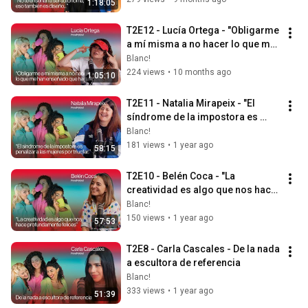
1:18:05
T2E12 - Lucía Ortega - "Obligarme 
a mí misma a no hacer lo que me 
han enseñado que haga"
Blanc!
224 views
•
10 months ago
1:05:10
T2E11 - Natalia Mirapeix - "El 
síndrome de la impostora es 
penalizar a las mujeres por 
Blanc!
triunfar"
181 views
•
1 year ago
58:15
T2E10 - Belén Coca - "La 
creatividad es algo que nos hace 
profundamente felices’"
Blanc!
150 views
•
1 year ago
57:53
T2E8 - Carla Cascales - De la nada 
a escultora de referencia
Blanc!
333 views
•
1 year ago
51:39