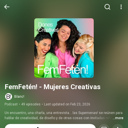
FemFetén! - Mujeres Creativas
Blanc!
Podcast
•
49 episodes
•
Last updated on Feb 23, 2026
Un encuentro, una charla, una entrevista... las Supernenas! se reúnen para 
hablar de creatividad, de diseño y de otras cosas con invitadas referentes 
...more
en el sector del diseño y la creatividad.  Marina, Marta y Nora charlan con 