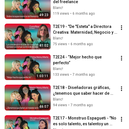
del freelance
Blanc!
119 views
•
6 months ago
49:23
T2E19 - "De "Esteta" a Directora 
Creativa: Maternidad, Negocio y 
Branding"
Blanc!
75 views
•
6 months ago
41:02
T2E24 - “Mejor hecho que 
perfecto”
Blanc!
133 views
•
7 months ago
1:03:11
T2E18 - Diseñadoras gráficas, 
¿tenemos que saber hacer de 
todo?
Blanc!
94 views
•
7 months ago
46:07
T2E17 - Monstruo Espagueti - "No 
es solo talento, es talentoy un 