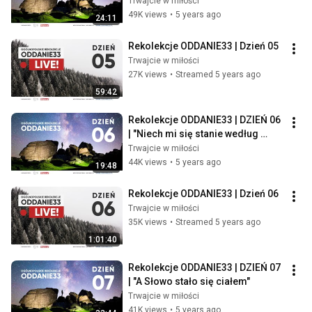
moc Najwyższego osłoni Cię"
Trwajcie w miłości
49K views
•
5 years ago
24:11
Rekolekcje ODDANIE33 | Dzień 05
Trwajcie w miłości
27K views
•
Streamed 5 years ago
59:42
Rekolekcje ODDANIE33 | DZIEŃ 06 
| "Niech mi się stanie według 
słowa Twego"
Trwajcie w miłości
44K views
•
5 years ago
19:48
Rekolekcje ODDANIE33 | Dzień 06
Trwajcie w miłości
35K views
•
Streamed 5 years ago
1:01:40
Rekolekcje ODDANIE33 | DZIEŃ 07 
| "A Słowo stało się ciałem"
Trwajcie w miłości
41K views
•
5 years ago