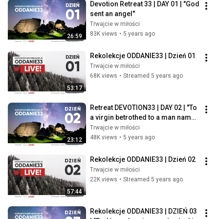
Devotion Retreat 33 | DAY 01 | "God 
sent an angel"
Trwajcie w miłości
83K views
•
5 years ago
26:59
Rekolekcje ODDANIE33 | Dzień 01
Trwajcie w miłości
68K views
•
Streamed 5 years ago
53:17
Retreat DEVOTION33 | DAY 02 | "To 
a virgin betrothed to a man named 
Joseph"
Trwajcie w miłości
48K views
•
5 years ago
23:12
Rekolekcje ODDANIE33 | Dzień 02
Trwajcie w miłości
22K views
•
Streamed 5 years ago
57:44
Rekolekcje ODDANIE33 | DZIEŃ 03 