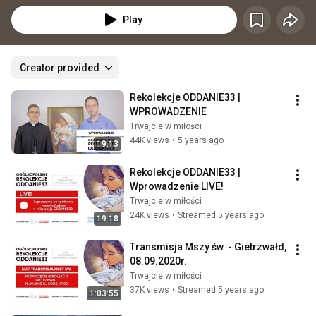
Play
Creator provided
Rekolekcje ODDANIE33 | 
WPROWADZENIE
Trwajcie w miłości
44K views
•
5 years ago
19:13
Rekolekcje ODDANIE33 | 
Wprowadzenie LIVE!
Trwajcie w miłości
24K views
•
Streamed 5 years ago
19:18
Transmisja Mszy św. - Gietrzwałd, 
08.09.2020r.
Trwajcie w miłości
37K views
•
Streamed 5 years ago
1:03:55