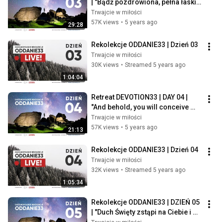
| "Bądź pozdrowiona, pełna łaski, 
Pan z Tobą"
Trwajcie w miłości
57K views
•
5 years ago
29:28
Rekolekcje ODDANIE33 | Dzień 03
Trwajcie w miłości
30K views
•
Streamed 5 years ago
1:04:04
Retreat DEVOTION33 | DAY 04 | 
"And behold, you will conceive 
and bear a son, and you shall 
Trwajcie w miłości
name h...
57K views
•
5 years ago
21:13
Rekolekcje ODDANIE33 | Dzień 04
Trwajcie w miłości
32K views
•
Streamed 5 years ago
1:05:34
Rekolekcje ODDANIE33 | DZIEŃ 05 
| "Duch Święty zstąpi na Ciebie i 