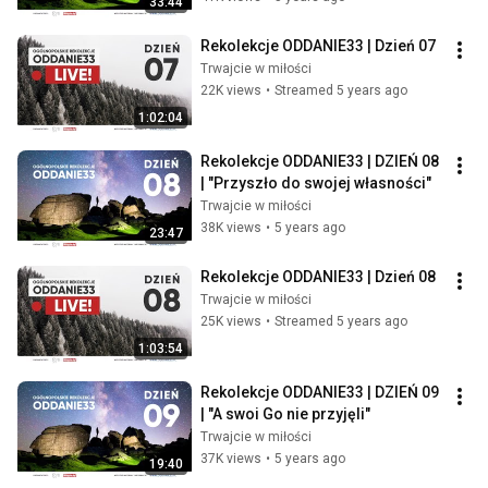
33:44
Rekolekcje ODDANIE33 | Dzień 07
Trwajcie w miłości
22K views
•
Streamed 5 years ago
1:02:04
Rekolekcje ODDANIE33 | DZIEŃ 08 
| "Przyszło do swojej własności"
Trwajcie w miłości
38K views
•
5 years ago
23:47
Rekolekcje ODDANIE33 | Dzień 08
Trwajcie w miłości
25K views
•
Streamed 5 years ago
1:03:54
Rekolekcje ODDANIE33 | DZIEŃ 09 
| "A swoi Go nie przyjęli"
Trwajcie w miłości
37K views
•
5 years ago
19:40