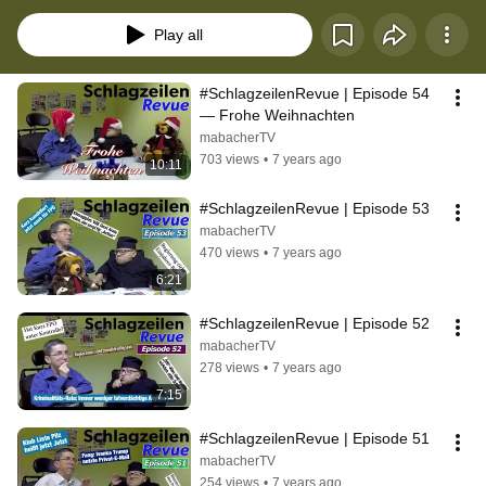
Hintergrundrecherche angereicherten, wöchentlichen Rückblick 
präsentieren Martin und Martin die politisch und gesellschaftlich 
Play all
relevantesten Nachrichten aus der Heute. 
#SchlagzeilenRevue | Episode 54 
— Frohe Weihnachten
mabacherTV
703 views
•
7 years ago
10:11
#SchlagzeilenRevue | Episode 53
mabacherTV
470 views
•
7 years ago
6:21
#SchlagzeilenRevue | Episode 52
mabacherTV
278 views
•
7 years ago
7:15
#SchlagzeilenRevue | Episode 51
mabacherTV
254 views
•
7 years ago