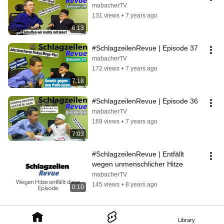
mabacherTV
131 views
•
7 years ago
6:13
#SchlagzeilenRevue | Episode 37
mabacherTV
172 views
•
7 years ago
7:18
#SchlagzeilenRevue | Episode 36
mabacherTV
169 views
•
7 years ago
7:03
#SchlagzeilenRevue | Entfällt 
wegen unmenschlicher Hitze
mabacherTV
145 views
•
8 years ago
0:10
Library