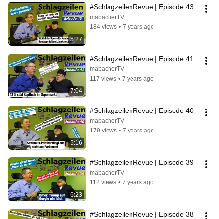
#SchlagzeilenRevue | Episode 43
mabacherTV
184 views
•
7 years ago
5:27
#SchlagzeilenRevue | Episode 41
mabacherTV
117 views
•
7 years ago
7:04
#SchlagzeilenRevue | Episode 40
mabacherTV
179 views
•
7 years ago
5:16
#SchlagzeilenRevue | Episode 39
mabacherTV
112 views
•
7 years ago
6:23
#SchlagzeilenRevue | Episode 38