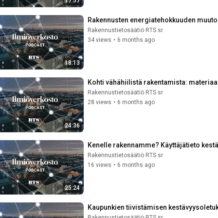
17:57
Rakennusten energiatehokkuuden muutokse
Rakennustietosäätiö RTS sr
34 views
•
6 months ago
18:13
Kohti vähähiilistä rakentamista: materiaa
Rakennustietosäätiö RTS sr
28 views
•
6 months ago
24:36
Kenelle rakennamme? Käyttäjätieto kest
Rakennustietosäätiö RTS sr
16 views
•
6 months ago
25:24
Kaupunkien tiivistämisen kestävyysolet
Rakennustietosäätiö RTS sr