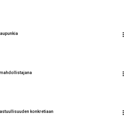
kaupunkia
 mahdollistajana
vastuullisuuden konkretiaan