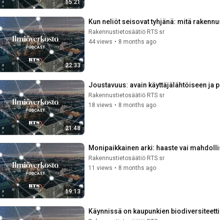
15:21
Kun neliöt seisovat tyhjänä: mitä rakennu
Rakennustietosäätiö RTS sr
44 views
•
8 months ago
22:33
Joustavuus: avain käyttäjälähtöiseen ja 
Rakennustietosäätiö RTS sr
18 views
•
8 months ago
21:48
Monipaikkainen arki: haaste vai mahdoll
Rakennustietosäätiö RTS sr
11 views
•
8 months ago
19:13
Käynnissä on kaupunkien biodiversiteett