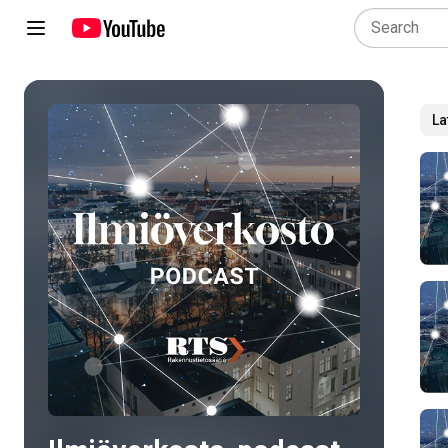
La
Play all