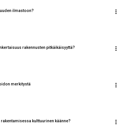
suuden ilmastoon?
inkertaisuus rakennusten pitkäikäisyyttä?
hoidon merkitystä
 rakentamisessa kulttuurinen käänne?