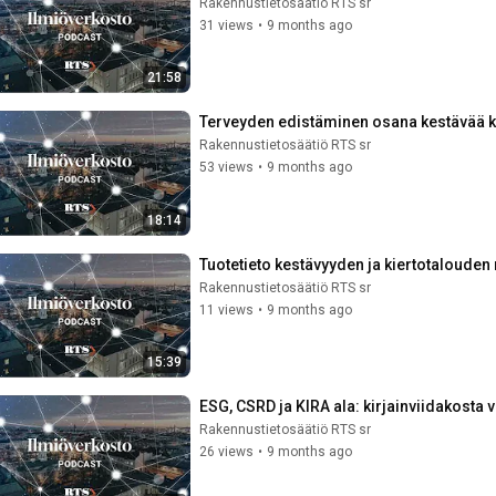
Rakennustietosäätiö RTS sr
31 views
•
9 months ago
21:58
Terveyden edistäminen osana kestävää 
Rakennustietosäätiö RTS sr
53 views
•
9 months ago
18:14
Tuotetieto kestävyyden ja kiertotalouden
Rakennustietosäätiö RTS sr
11 views
•
9 months ago
15:39
ESG, CSRD ja KIRA ala: kirjainviidakosta 
Rakennustietosäätiö RTS sr
26 views
•
9 months ago