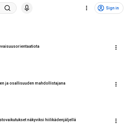
Sign in
levaisuusorientaatiota
en ja osallisuuden mahdollistajana
tovaikutukset näkyviksi hiilikädenjäljellä