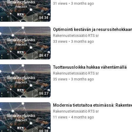
31 views
•
3 months ago
14:34
Optimointi kestävän ja resurssitehokkaa
Rakennustietosäätiö RTS sr
33 views
•
3 months ago
26:47
Tuottavuusloikka hukkaa vähentämällä
Rakennustietosäätiö RTS sr
35 views
•
3 months ago
16:27
Modernia tietotaitoa etsimässä: Rakentee
Rakennustietosäätiö RTS sr
11 views
•
4 months ago
16:38