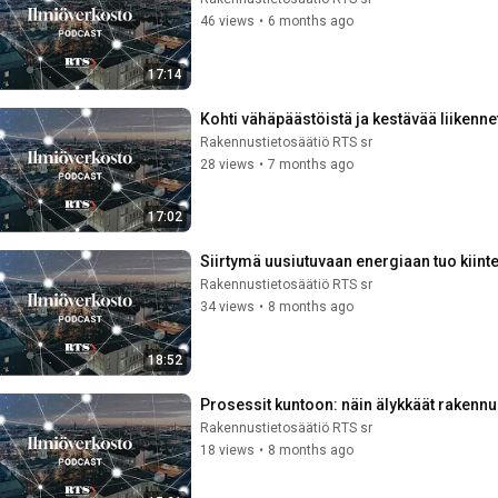
46 views
•
6 months ago
17:14
Kohti vähäpäästöistä ja kestävää liikenn
Rakennustietosäätiö RTS sr
28 views
•
7 months ago
17:02
Siirtymä uusiutuvaan energiaan tuo kiinte
Rakennustietosäätiö RTS sr
34 views
•
8 months ago
18:52
Prosessit kuntoon: näin älykkäät rakennu
Rakennustietosäätiö RTS sr
18 views
•
8 months ago