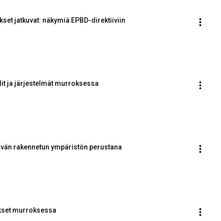
t jatkuvat: näkymiä EPBD-direktiiviin
lit ja järjestelmät murroksessa
ävän rakennetun ympäristön perustana
ukset murroksessa