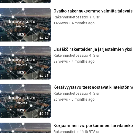
Ovatko rakennuksemme valmiita tulevai
Rakennustietosäätiö RTS sr
14 views
•
4 months ago
25:20
Lisääkö rakenteiden ja järjestelmien yks
Rakennustietosäätiö RTS sr
39 views
•
4 months ago
25:31
Kestävyystavoitteet nostavat kiinteistön
Rakennustietosäätiö RTS sr
26 views
•
5 months ago
19:46
Korjaaminen vs. purkaminen: tarvitaanko
Rakennustietosäätiö RTS sr