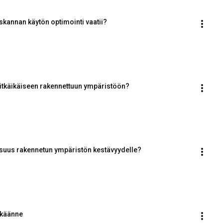
skannan käytön optimointi vaatii?
pitkäikäiseen rakennettuun ympäristöön?
isuus rakennetun ympäristön kestävyydelle?
ikäänne