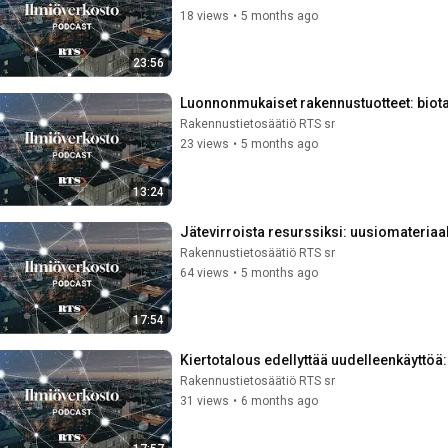
18 views
•
5 months ago
23:56
Luonnonmukaiset rakennustuotteet: biot
Rakennustietosäätiö RTS sr
23 views
•
5 months ago
13:24
Jätevirroista resurssiksi: uusiomateriaa
Rakennustietosäätiö RTS sr
64 views
•
5 months ago
17:54
Kiertotalous edellyttää uudelleenkäyttöä
Rakennustietosäätiö RTS sr
31 views
•
6 months ago