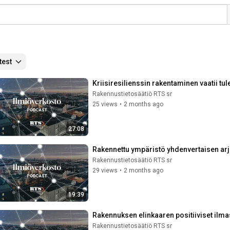
test
Kriisiresilienssin rakentaminen vaatii tu
Rakennustietosäätiö RTS sr
25 views
•
2 months ago
27:08
Rakennettu ympäristö yhdenvertaisen arj
Rakennustietosäätiö RTS sr
29 views
•
2 months ago
19:39
Rakennuksen elinkaaren positiiviset ilmas
Rakennustietosäätiö RTS sr