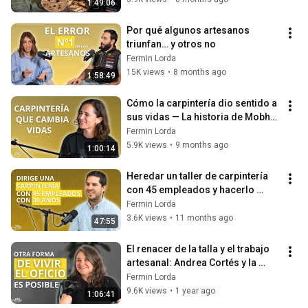
1:49:06
Por qué algunos artesanos 
triunfan… y otros no
Fermin Lorda
15K views
•
8 months ago
1:58:49
Cómo la carpintería dio sentido a 
sus vidas — La historia de Mobhu 
- Mobiliario Humano
Fermin Lorda
5.9K views
•
9 months ago
1:00:14
Heredar un taller de carpintería 
con 45 empleados y hacerlo 
crecer: el reto de Albert Rojas
Fermin Lorda
3.6K views
•
11 months ago
47:55
El renacer de la talla y el trabajo 
artesanal: Andrea Cortés y la 
madera verde
Fermin Lorda
9.6K views
•
1 year ago
1:06:41