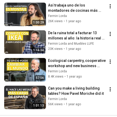
Así trabaja uno de los 
montadores de cocinas más 
respetados de España
Fermin Lorda
26K views
•
1 year ago
1:00:29
De la ruina total a facturar 13 
millones al año: la historia real de 
Muebles LUFE
Fermin Lorda and Muebles LUFE
23K views
•
1 year ago
1:16:34
Ecological carpentry, cooperative 
workshop and new business 
models
Fermin Lorda
8.4K views
•
1 year ago
57:56
Can you make a living building 
tables? How Pavel Moriche did it
Fermin Lorda
56K views
•
1 year ago
1:01:13