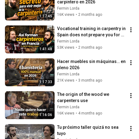
carpintero en 2026
Fermin Lorda
16K views
•
2 months ago
1:17:45
Vocational training in carpentry in 
Spain does not prepare you for 
this.
Fermin Lorda
53K views
•
2 months ago
1:41:48
Hacer muebles sin máquinas… en 
pleno 2026
Fermin Lorda
21K views
•
3 months ago
1:17:33
The origin of the wood we 
carpenters use
Fermin Lorda
16K views
•
4 months ago
1:16:06
Tu próximo taller quizá no sea 
tuyo