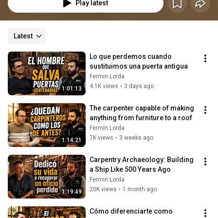
más allá del oficio y transformar su pasión en una forma de ganarse la 
Play latest
vida.
Latest
Lo que perdemos cuando 
sustituimos una puerta antigua
Fermin Lorda
4.1K views
•
3 days ago
1:01:13
The carpenter capable of making 
anything from furniture to a roof
Fermin Lorda
7K views
•
3 weeks ago
1:14:21
Carpentry Archaeology: Building 
a Ship Like 500 Years Ago
Fermin Lorda
20K views
•
1 month ago
1:19:49
Cómo diferenciarte como 