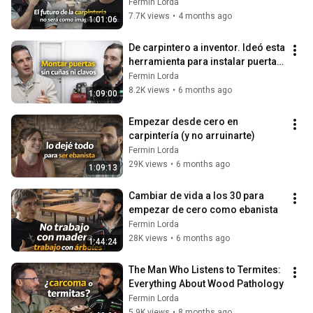
Fermin Lorda
7.7K views
•
4 months ago
1:01:06
De carpintero a inventor. Ideó esta 
herramienta para instalar puertas 
sin cuñas ni clavos!
Fermin Lorda
8.2K views
•
6 months ago
1:09:00
Empezar desde cero en 
carpintería (y no arruinarte)
Fermin Lorda
29K views
•
6 months ago
1:09:13
Cambiar de vida a los 30 para 
empezar de cero como ebanista
Fermin Lorda
28K views
•
6 months ago
1:44:24
The Man Who Listens to Termites: 
Everything About Wood Pathology
Fermin Lorda
5.9K views
•
8 months ago