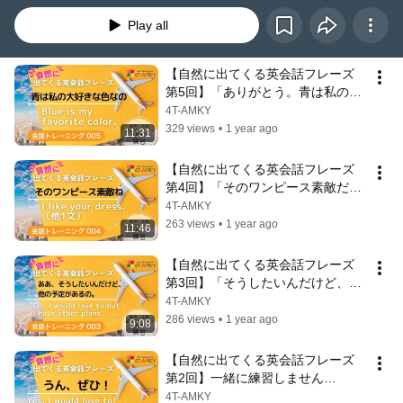
Play all
【自然に出てくる英会話フレーズ 
第5回】「ありがとう。青は私の大
好きな色なの」を一緒に練習しませ
4T-AMKY
んか。StopTの発音も自然になりま
329 views
•
1 year ago
11:31
す。
【自然に出てくる英会話フレーズ 
第4回】「そのワンピース素敵だ
ね。青がとても似合ってる」を一緒
4T-AMKY
に練習しませんか。FlapTの発音も
263 views
•
1 year ago
11:46
自然になります。
【自然に出てくる英会話フレーズ 
第3回】「そうしたいんだけど、他
の予定があるの。」を一緒に練習し
4T-AMKY
ませんか。
286 views
•
1 year ago
9:08
【自然に出てくる英会話フレーズ 
第2回】一緒に練習しません
か/StopDの発音も自然になりま
4T-AMKY