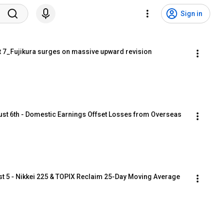
Sign in
 7_Fujikura surges on massive upward revision
st 6th - Domestic Earnings Offset Losses from Overseas 
t 5 - Nikkei 225 & TOPIX Reclaim 25-Day Moving Average