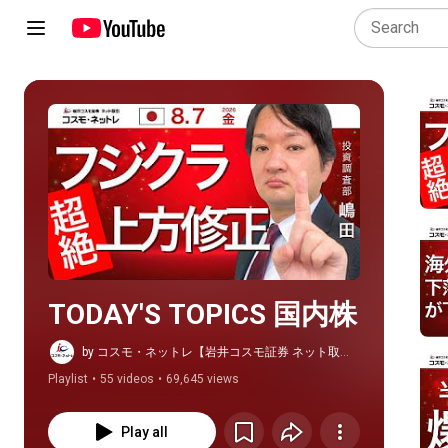
Play all
TODAY'S TOPICS 国内株
by コスモ・ネットレ【岩井コスモ証券 ネット取
引】
Playlist
•
55 videos
•
69,645 views
Play all