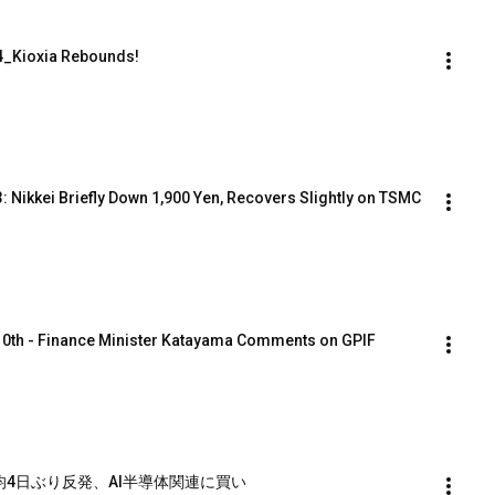
4_Kioxia Rebounds!
 Nikkei Briefly Down 1,900 Yen, Recovers Slightly on TSMC
10th - Finance Minister Katayama Comments on GPIF 
日経平均4日ぶり反発、AI半導体関連に買い