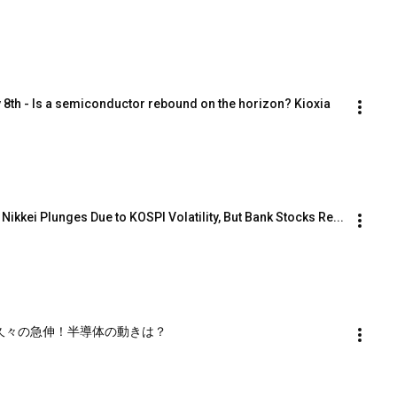
8th - Is a semiconductor rebound on the horizon? Kioxia 
ikkei Plunges Due to KOSPI Volatility, But Bank Stocks Re...
重工が久々の急伸！半導体の動きは？