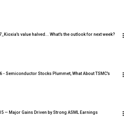
ioxia's value halved... What's the outlook for next week?
6 - Semiconductor Stocks Plummet, What About TSMC's 
15 — Major Gains Driven by Strong ASML Earnings