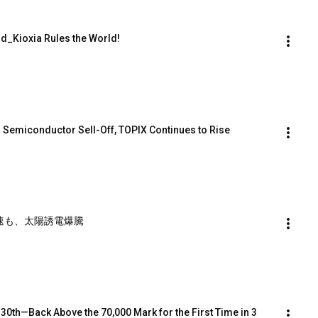
d_Kioxia Rules the World!
 Semiconductor Sell-Off, TOPIX Continues to Rise
日経失速も、太陽誘電爆騰
0th—Back Above the 70,000 Mark for the First Time in 3 