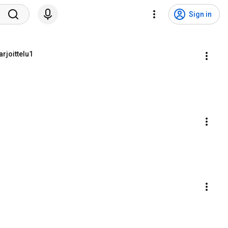
Sign in
rjoittelu1