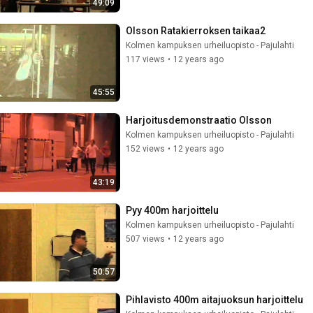
49:09
Olsson Ratakierroksen taikaa2
Kolmen kampuksen urheiluopisto - Pajulahti
117 views
•
12 years ago
45:55
Harjoitusdemonstraatio Olsson
Kolmen kampuksen urheiluopisto - Pajulahti
152 views
•
12 years ago
43:19
Pyy 400m harjoittelu
Kolmen kampuksen urheiluopisto - Pajulahti
507 views
•
12 years ago
50:57
Pihlavisto 400m aitajuoksun harjoittelu