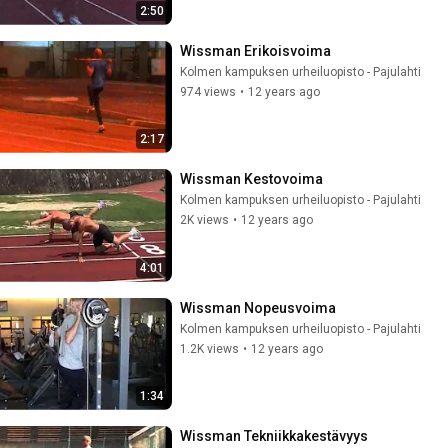
2:50
Wissman Erikoisvoima
Kolmen kampuksen urheiluopisto - Pajulahti
974 views
•
12 years ago
2:17
Wissman Kestovoima
Kolmen kampuksen urheiluopisto - Pajulahti
2K views
•
12 years ago
4:01
Wissman Nopeusvoima
Kolmen kampuksen urheiluopisto - Pajulahti
1.2K views
•
12 years ago
1:34
Wissman Tekniikkakestävyys