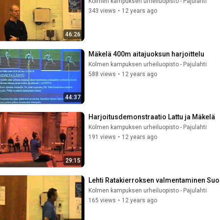
Kolmen kampuksen urheiluopisto - Pajulahti
343 views
•
12 years ago
46:26
Mäkelä 400m aitajuoksun harjoittelu
Kolmen kampuksen urheiluopisto - Pajulahti
588 views
•
12 years ago
44:37
Harjoitusdemonstraatio Lattu ja Mäkelä
Kolmen kampuksen urheiluopisto - Pajulahti
191 views
•
12 years ago
29:15
Lehti Ratakierroksen valmentaminen S
Kolmen kampuksen urheiluopisto - Pajulahti
165 views
•
12 years ago