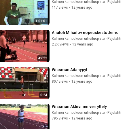
Kolmen kampuksen urheiluopisto - Pajulahti
117 views
•
12 years ago
1:01:01
Anatoli Mihailov nopeuskestodemo
Kolmen kampuksen urheiluopisto - Pajulahti
2.2K views
•
12 years ago
49:22
Wissman Aitahypyt
Kolmen kampuksen urheiluopisto - Pajulahti
807 views
•
12 years ago
0:24
Wissman Aktiivinen verryttely
Kolmen kampuksen urheiluopisto - Pajulahti
795 views
•
12 years ago