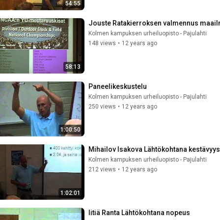
54:55
Jouste Ratakierroksen valmennus maail
Kolmen kampuksen urheiluopisto - Pajulahti
148 views
•
12 years ago
58:13
Paneelikeskustelu
Kolmen kampuksen urheiluopisto - Pajulahti
250 views
•
12 years ago
1:00:50
Mihailov Isakova Lähtökohtana kestävyys
Kolmen kampuksen urheiluopisto - Pajulahti
212 views
•
12 years ago
1:02:01
Iitiä Ranta Lähtökohtana nopeus