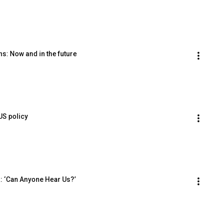
ns: Now and in the future
US policy
: ‘Can Anyone Hear Us?’