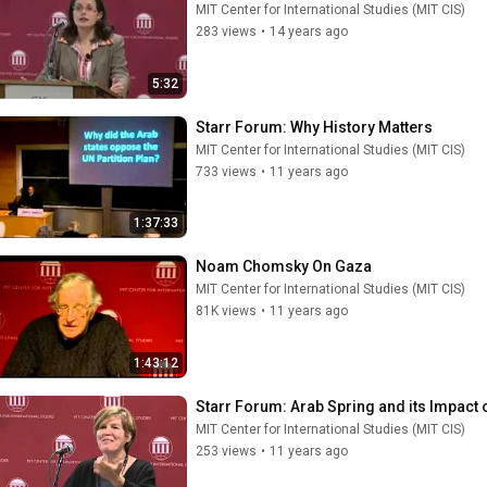
MIT Center for International Studies (MIT CIS)
283 views
•
14 years ago
5:32
Starr Forum: Why History Matters
MIT Center for International Studies (MIT CIS)
733 views
•
11 years ago
1:37:33
Noam Chomsky On Gaza
MIT Center for International Studies (MIT CIS)
81K views
•
11 years ago
1:43:12
Starr Forum: Arab Spring and its Impact o
MIT Center for International Studies (MIT CIS)
253 views
•
11 years ago