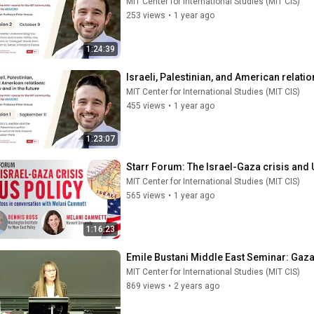
MIT Center for International Studies (MIT CIS)
253 views
•
1 year ago
1:24:39
Israeli, Palestinian, and American relatio
MIT Center for International Studies (MIT CIS)
455 views
•
1 year ago
1:23:07
Starr Forum: The Israel-Gaza crisis and 
MIT Center for International Studies (MIT CIS)
565 views
•
1 year ago
1:16:23
Emile Bustani Middle East Seminar: Gaza
MIT Center for International Studies (MIT CIS)
869 views
•
2 years ago