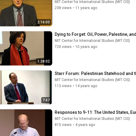
MIT Center for International Studies (MIT CIS)
238 views
•
11 years ago
2:16:03
Dying to Forget: Oil, Power, Palestine, an
MIT Center for International Studies (MIT CIS)
720 views
•
10 years ago
1:28:02
Starr Forum: Palestinian Statehood and t
MIT Center for International Studies (MIT CIS)
113 views
•
14 years ago
7:47
Responses to 9-11: The United States, Eu
MIT Center for International Studies (MIT CIS)
815 views
•
4 years ago