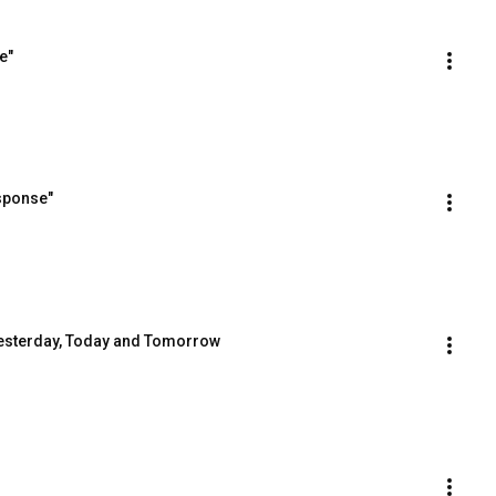
e"
sponse"
 Yesterday, Today and Tomorrow