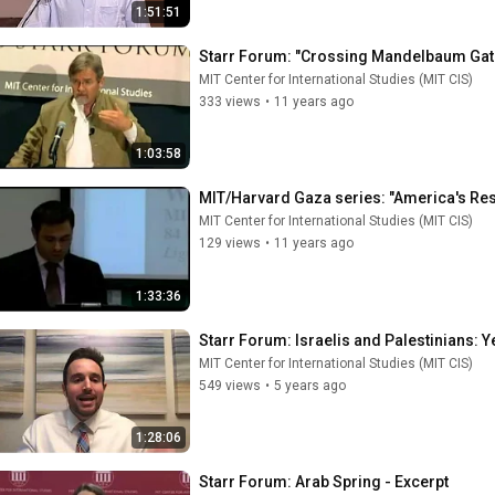
1:51:51
Starr Forum: "Crossing Mandelbaum Gat
MIT Center for International Studies (MIT CIS)
333 views
•
11 years ago
1:03:58
MIT/Harvard Gaza series: "America's Re
MIT Center for International Studies (MIT CIS)
129 views
•
11 years ago
1:33:36
Starr Forum: Israelis and Palestinians:
MIT Center for International Studies (MIT CIS)
549 views
•
5 years ago
1:28:06
Starr Forum: Arab Spring - Excerpt