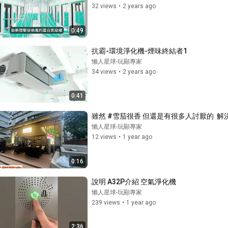
32 views
•
2 years ago
0:49
抗霸-環境淨化機-煙味終結者1
懶人星球-玩顯專家
34 views
•
2 years ago
0:41
雖然 #雪茄很香 但還是有很多人討厭的  解
懶人星球-玩顯專家
12 views
•
1 year ago
0:16
說明 A32P介紹 空氣淨化機
懶人星球-玩顯專家
239 views
•
1 year ago
2:36