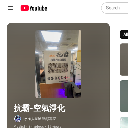
Al
Play all
抗霸-空氣淨化
by 懶人星球-玩顯專家
Playlist
•
34 videos
•
19 views