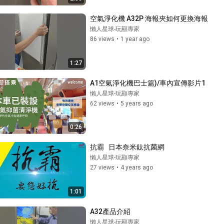
空氣淨化機 A32P 海報夾如何更換海報
懶人星球-玩顯專家
86 views
•
1 year ago
1:27
A1空氣淨化機巴士篇)/車內宣傳影片1
懶人星球-玩顯專家
62 views
•
5 years ago
0:26
抗霸   日本奈米鈦抗菌網
懶人星球-玩顯專家
27 views
•
4 years ago
1:01
A32產品介紹
懶人星球-玩顯專家