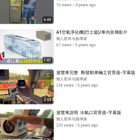
15 views
•
4 years ago
6:40
A1空氣淨化機(巴士篇)/車內宣傳影片
懶人星球-玩顯專家
67 views
•
5 years ago
1:41
遊覽車完整   剛發動車輛之背景值-字幕版
懶人星球-玩顯專家
226 views
•
5 years ago
0:55
遊覽車說明  冷氣口背景值-字幕版
懶人星球-玩顯專家
220 views
•
5 years ago