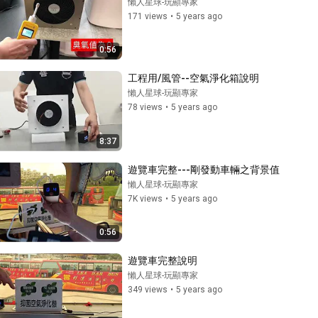
懶人星球-玩顯專家
171 views
•
5 years ago
0:56
工程用/風管--空氣淨化箱說明
懶人星球-玩顯專家
78 views
•
5 years ago
8:37
遊覽車完整---剛發動車輛之背景值
懶人星球-玩顯專家
7K views
•
5 years ago
0:56
遊覽車完整說明
懶人星球-玩顯專家
349 views
•
5 years ago