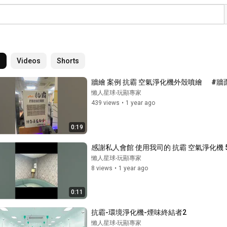
l
Videos
Shorts
牆繪 案例 抗霸 空氣淨化機外殼噴繪      #牆
懶人星球-玩顯專家
439 views
•
1 year ago
0:19
感謝私人會館 使用我司的 抗霸 空氣淨化機 50
懶人星球-玩顯專家
8 views
•
1 year ago
0:11
抗霸-環境淨化機-煙味終結者2
懶人星球-玩顯專家