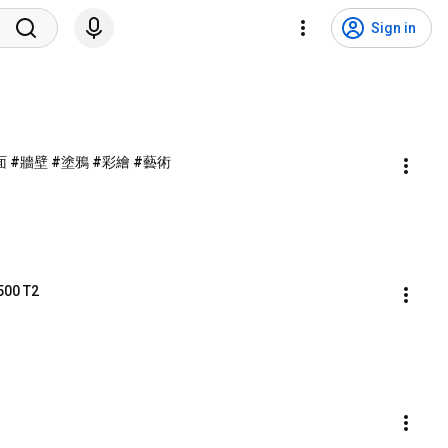
Sign in
面 #牆壁 #塗鴉 #彩繪 #藝術
0 T2