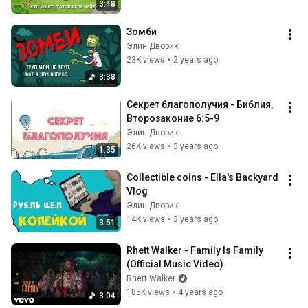
3:48
Зомби
Элин Дворик
23K views
•
2 years ago
3:38
Секрет благополучия - Библия, 
Второзаконие 6:5-9
Элин Дворик
26K views
•
3 years ago
1:35
Collectible coins - Ella's Backyard 
Vlog
Элин Дворик
14K views
•
3 years ago
3:51
Rhett Walker - Family Is Family 
(Official Music Video)
Rhett Walker
185K views
•
4 years ago
3:04