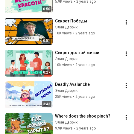
5.9K views
•
2 years ago
0:50
Секрет Победы
Элин Дворик
10K views
•
2 years ago
0:51
Секрет долгой жизни
Элин Дворик
10K views
•
2 years ago
0:27
Deadly Avalanche
Элин Дворик
25K views
•
2 years ago
3:43
Where does the shoe pinch?
Элин Дворик
9.9K views
•
2 years ago