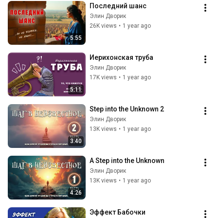
Последний шанс
Элин Дворик
26K views
•
1 year ago
5:55
Иерихонская труба
Элин Дворик
17K views
•
1 year ago
5:11
Step into the Unknown 2
Элин Дворик
13K views
•
1 year ago
3:40
A Step into the Unknown
Элин Дворик
13K views
•
1 year ago
4:26
Эффект Бабочки