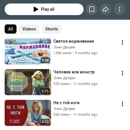
Play all
All
Videos
Shorts
Святое моржевание
Элин Дворик
139K views
•
5 months ago
3:38
Человек или монстр
Элин Дворик
92K views
•
11 months ago
5:21
Не с той ноги
Элин Дворик
32K views
•
11 months ago
4:32