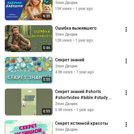
Элин Дворик
15K views
•
1 year ago
6:35
Ошибка выжившего
Элин Дворик
12K views
•
1 year ago
5:46
Секрет знаний
Элин Дворик
4.3K views
•
1 year ago
0:55
Секрет знаний #shorts 
#shortvideo #bible #study 
#деньзнаний
Элин Дворик
5.3K views
•
1 year ago
0:55
Секрет истинной красоты
Элин Дворик