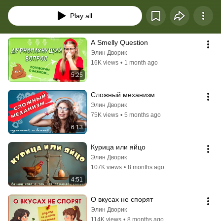
Play all
A Smelly Question
Элин Дворик
16K views
•
1 month ago
5:25
Сложный механизм
Элин Дворик
75K views
•
5 months ago
6:13
Курица или яйцо
Элин Дворик
107K views
•
8 months ago
4:51
О вкусах не спорят
Элин Дворик
114K views
•
8 months ago