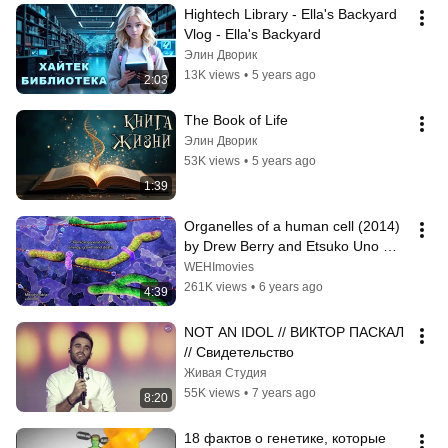
Hightech Library - Ella's Backyard 
Vlog - Ella's Backyard
Элин Дворик
13K views
•
5 years ago
2:03
The Book of Life
Элин Дворик
53K views
•
5 years ago
1:39
Organelles of a human cell (2014) 
by Drew Berry and Etsuko Uno 
wehi.tv
WEHImovies
261K views
•
6 years ago
4:39
NOT AN IDOL // ВИКТОР ПАСКАЛ 
// Свидетельство
Живая Студия
55K views
•
7 years ago
8:20
18 фактов о генетике, которые 