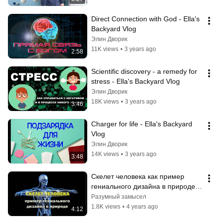
Direct Connection with God - Ella's 
Backyard Vlog
Элин Дворик
11K views
•
3 years ago
2:58
Scientific discovery - a remedy for 
stress - Ella's Backyard Vlog
Элин Дворик
18K views
•
3 years ago
3:46
Charger for life - Ella's Backyard 
Vlog
Элин Дворик
14K views
•
3 years ago
3:48
Скелет человека как пример 
гениального дизайна в природе | 
ПРОИСХОЖДЕНИЕ ЧЕЛОВЕКА
Разумный замысел
1.8K views
•
4 years ago
4:12