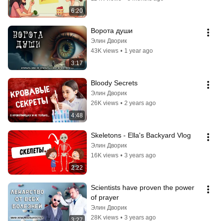
6:20
Ворота души
Элин Дворик
43K views
•
1 year ago
3:17
Bloody Secrets
Элин Дворик
26K views
•
2 years ago
4:48
Skeletons - Ella's Backyard Vlog
Элин Дворик
16K views
•
3 years ago
2:22
Scientists have proven the power 
of prayer
Элин Дворик
28K views
•
3 years ago
3:27