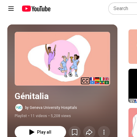
Play all
Génitalia
by Geneva University Hospitals
Playlist
•
11 videos
•
5,208 views
Play all