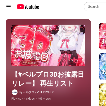
Play all
【#ベルプロ3Dお披露目
リレー】 再生リスト
by ベルプロ / VEIL PROJECT
Playlist
•
4 videos
•
403 views