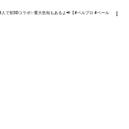
人で初3Dコラボ✨重大告知もあるよ📢【#ベルプロ #ベール