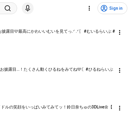
Sign in
披露目🩷最高にかわいいむいを見てっ.ᐟ .ᐟ〖 #むいるらいぶ #
Dお披露目…！たくさん動くひるねをみてね🩵〘#ひるねらいぶ 
ドルの笑顔をいっぱいみてみてッ！鈴日奈ちゅの3DLive🌼【 