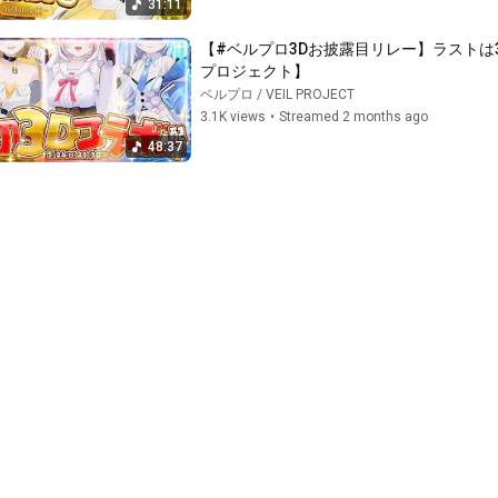
31:11
【#ベルプロ3Dお披露目リレー】ラストは3
プロジェクト】
ベルプロ / VEIL PROJECT
3.1K views
•
Streamed 2 months ago
48:37