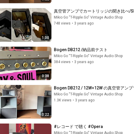
真空管アンプでカートリッジの聞き比べ/Shure、0:
Mikio Go ''T-Ripple.Go'' Vintage Audio Shop
748 views
•
3 years ago
1:00
Bogen DB212 /納品前テスト
Mikio Go ''T-Ripple.Go'' Vintage Audio Shop
384 views
•
3 years ago
0:38
Bogen DB212 / 12W+12W の真空管アン
Mikio Go ''T-Ripple.Go'' Vintage Audio Shop
1.3K views
•
3 years ago
0:22
#レコード で聴く #Opera
Mikio Go ''T-Ripple.Go'' Vintage Audio Shop