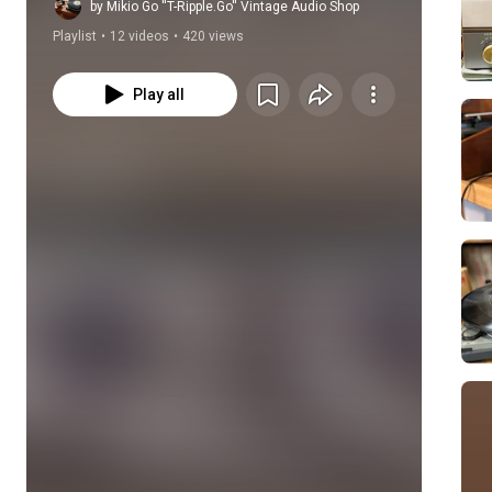
ピーカーにおすすめ！#
by Mikio Go ''T-Ripple.Go'' Vintage Audio Shop
Playlist
•
12 videos
•
420 views
生き生きサウンド
Play all