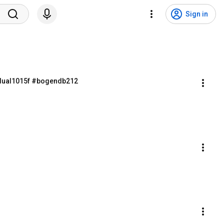
Sign in
15f #bogendb212