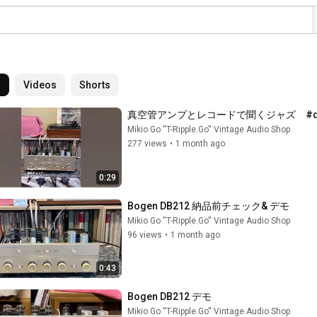
l
Videos
Shorts
真空管アンプとレコードで聞くジャズ　#dual10
Mikio Go ''T-Ripple.Go'' Vintage Audio Shop
277 views
•
1 month ago
0:29
Bogen DB212 納品前チェック& デモ
Mikio Go ''T-Ripple.Go'' Vintage Audio Shop
96 views
•
1 month ago
0:43
Bogen DB212 デモ
Mikio Go ''T-Ripple.Go'' Vintage Audio Shop