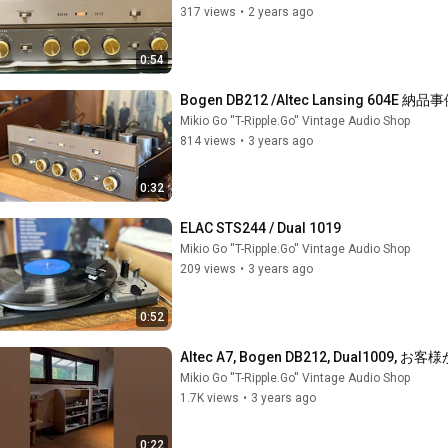
317 views
•
2 years ago
0:54
Bogen DB212 /Altec Lansing 604E 納
Mikio Go ''T-Ripple.Go'' Vintage Audio Shop
814 views
•
3 years ago
0:32
ELAC STS244 / Dual 1019
Mikio Go ''T-Ripple.Go'' Vintage Audio Shop
209 views
•
3 years ago
0:52
Altec A7, Bogen DB212, Dual1009,
Mikio Go ''T-Ripple.Go'' Vintage Audio Shop
1.7K views
•
3 years ago
0:22