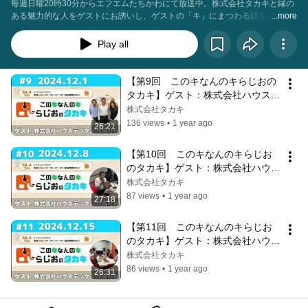
毎週日曜20時30分からエフエムたちかわにて放送中。株式会社タカキと縁の
ある魅力的な人をゲストにお誘いし、ゲストの「キ」にまつわる話を中心に
...more
トークを展開。【木】【気】【喜】【危】【期】【機】【器】【起】【希】
など様々なテーマを通じてゲストの人柄や考えを発信していく番組です。パ
Play all
ーソナリティ：髙木聡(株式会社タカキ代表取締役社長)×高梨由美(アシスタン
ト)
【第9回　このキなんのキらじおの
タカキ】ゲスト：株式会社ハウステ
ックス佐藤社長様　2024年12月1日
株式会社タカキ
放送分
136 views
•
1 year ago
26:21
【第10回　このキなんのキらじお
のタカキ】ゲスト：株式会社ハウス
テックス佐藤社長様　2024年12月8
株式会社タカキ
日放送分
87 views
•
1 year ago
27:18
【第11回　このキなんのキらじお
のタカキ】ゲスト：株式会社ハウス
テックス佐藤社長様　2024年12月
株式会社タカキ
15日放送分
86 views
•
1 year ago
26:31