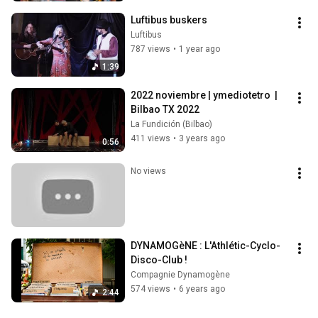
Luftibus buskers
Luftibus
787 views
•
1 year ago
1:39
2022 noviembre | ymediotetro  |  
Bilbao TX 2022
La Fundición (Bilbao)
411 views
•
3 years ago
0:56
No views
DYNAMOGèNE : L'Athlétic-Cyclo-
Disco-Club !
Compagnie Dynamogène
574 views
•
6 years ago
2:44