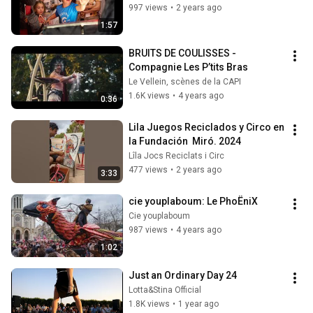
997 views
•
2 years ago
1:57
BRUITS DE COULISSES - 
Compagnie Les P’tits Bras
Le Vellein, scènes de la CAPI
1.6K views
•
4 years ago
0:36
Lila Juegos Reciclados y Circo en 
la Fundación  Miró. 2024
Lîla Jocs Reciclats i Circ
477 views
•
2 years ago
3:33
cie youplaboum: Le PhoËniX
Cie youplaboum
987 views
•
4 years ago
1:02
Just an Ordinary Day 24
Lotta&Stina Official
1.8K views
•
1 year ago