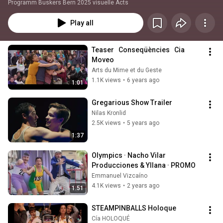
Programm Buskers Bern 2025 visuelle Acts
Play all
Teaser   Conseqüències   Cia 
Moveo
Arts du Mime et du Geste
1.1K views
•
6 years ago
1:01
Gregarious Show Trailer
Nilas Kronlid
2.5K views
•
5 years ago
1:37
Olympics · Nacho Vilar 
Producciones & Yllana · PROMO
Emmanuel Vizcaíno
4.1K views
•
2 years ago
1:51
STEAMPINBALLS Holoque
Cía HOLOQUÉ