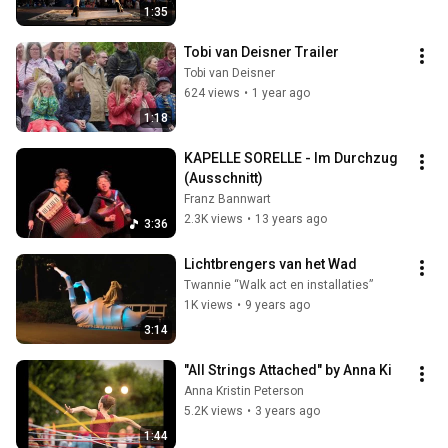
1:35
Tobi van Deisner Trailer
Tobi van Deisner
624 views
•
1 year ago
1:18
KAPELLE SORELLE - Im Durchzug 
(Ausschnitt)
Franz Bannwart
2.3K views
•
13 years ago
3:36
Lichtbrengers van het Wad
Twannie “Walk act en installaties”
1K views
•
9 years ago
3:14
"All Strings Attached" by Anna Ki
Anna Kristin Peterson
5.2K views
•
3 years ago
1:44