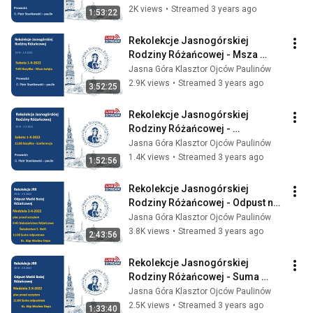
30.09.2022 Jasna Góra
2K views
•
Streamed 3 years ago
1:53:22
Rekolekcje Jasnogórskiej 
Rodziny Różańcowej - Msza 
Święta w Bazylice - 1.10.2022 
Jasna Góra Klasztor Ojców Paulinów
Jasna Góra
2.9K views
•
Streamed 3 years ago
3:52:25
Rekolekcje Jasnogórskiej 
Rodziny Różańcowej - 
Konferencja w Bazylice - 
Jasna Góra Klasztor Ojców Paulinów
1.10.2022 Jasna Góra
1.4K views
•
Streamed 3 years ago
1:52:56
Rekolekcje Jasnogórskiej 
Rodziny Różańcowej - Odpust na 
Szczycie - 2.10.2022 Jasna Góra
Jasna Góra Klasztor Ojców Paulinów
3.8K views
•
Streamed 3 years ago
2:43:56
Rekolekcje Jasnogórskiej 
Rodziny Różańcowej - Suma 
odpustowa na Szczycie - 
Jasna Góra Klasztor Ojców Paulinów
2.10.2022
2.5K views
•
Streamed 3 years ago
1:33:40