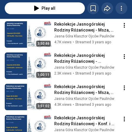
Play all
Rekolekcje Jasnogórskiej 
Rodziny Różańcowej - Msza, 
Różaniec, Konf, Adoracja - 
Jasna Góra Klasztor Ojców Paulinów
29.09.2022 Jasna Góra
4.7K views
•
Streamed 3 years ago
3:50:46
Rekolekcje Jasnogórskiej 
Rodziny Różańcowej - 
Konferencja, Adoracja - 
Jasna Góra Klasztor Ojców Paulinów
29.09.2022 Jasna Góra
2.3K views
•
Streamed 3 years ago
1:00:11
Rekolekcje Jasnogórskiej 
Rodziny Różańcowej - Msza, 
Różaniec, Konf, Dr.Krzyż - 
Jasna Góra Klasztor Ojców Paulinów
30.09.2022 Jasna Góra
4.3K views
•
Streamed 3 years ago
3:51:02
Rekolekcje Jasnogórskiej 
Rodziny Różańcowej - Konf. i 
Dr.Krzyżowa w Bazylice - 
Jasna Góra Klasztor Ojców Paulinów