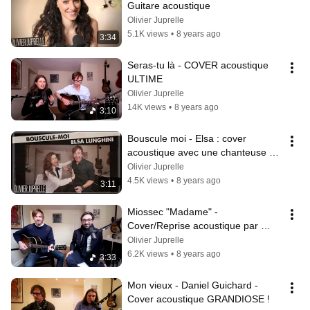
Guitare acoustique
Olivier Juprelle
5.1K views
•
8 years ago
3:34
Seras-tu là - COVER acoustique 
ULTIME
Olivier Juprelle
14K views
•
8 years ago
3:10
Bouscule moi - Elsa : cover 
acoustique avec une chanteuse à 
la voix sublime !
Olivier Juprelle
4.5K views
•
8 years ago
3:11
Miossec "Madame" - 
Cover/Reprise acoustique par 
David Brichard 🙂
Olivier Juprelle
6.2K views
•
8 years ago
3:33
Mon vieux - Daniel Guichard - 
Cover acoustique GRANDIOSE !