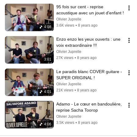
95 fois sur cent - reprise 
acoustique avec un jouet d'enfant !
Olivier Juprelle
3.6K views
•
8 years ago
4:08
Enzo enzo les yeux ouverts : une 
voix extraordinaire !!!
Olivier Juprelle
27K views
•
8 years ago
3:01
Le paradis blanc COVER guitare - 
SUPER ORIGINAL !
Olivier Juprelle
21K views
•
8 years ago
4:01
Adamo - Le cœur en bandoulière, 
reprise Sacha Toorop
Olivier Juprelle
3.5K views
•
8 years ago
4:06