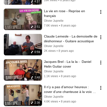
18K views
•
8 years ago
4:27
La vie en rose - Reprise en 
français
Olivier Juprelle
7.6K views
•
8 years ago
2:51
Claude Lemesle - La demoiselle de 
déshonneur - Guitare acoustique
Olivier Juprelle
2K views
•
8 years ago
0:59
Jacques Brel - La la la -  Daniel 
Helin Guitar cover
Olivier Juprelle
1.1K views
•
8 years ago
2:48
Il n'y a pas d'amour heureux : 
cover d'une chanteuse à la voix 
sublime
Olivier Juprelle
4.6K views
•
8 years ago
2:36