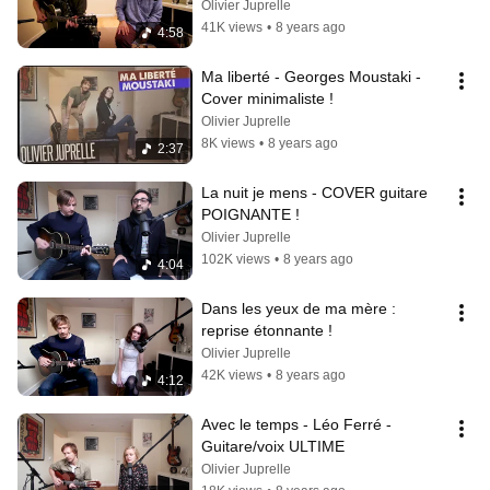
Olivier Juprelle
41K views
•
8 years ago
4:58
Ma liberté - Georges Moustaki - 
Cover minimaliste !
Olivier Juprelle
8K views
•
8 years ago
2:37
La nuit je mens - COVER guitare 
POIGNANTE !
Olivier Juprelle
102K views
•
8 years ago
4:04
Dans les yeux de ma mère : 
reprise étonnante !
Olivier Juprelle
42K views
•
8 years ago
4:12
Avec le temps - Léo Ferré - 
Guitare/voix ULTIME
Olivier Juprelle