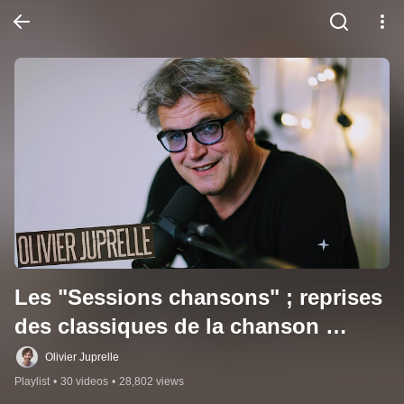
Les "Sessions chansons" ; reprises 
des classiques de la chanson 
française par les talents de chez 
Olivier Juprelle
nous
Playlist
•
30 videos
•
28,802 views