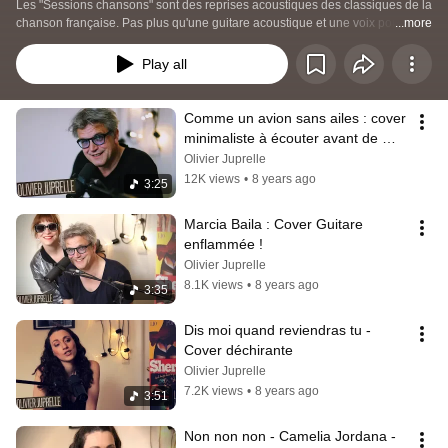
Les "Sessions chansons" sont des reprises acoustiques des classiques de la 
chanson française. Pas plus qu'une guitare acoustique et une voix pour 
...more
reprendre un standard de la chanson française. Certains chanteurs sont 
déjà connus et d'autres apparaissent pour la première fois dans ces vidéos : 
Play all
ce sont tous des talents de chez nous !
Comme un avion sans ailes : cover 
minimaliste à écouter avant de 
mourir
Olivier Juprelle
12K views
•
8 years ago
3:25
Marcia Baila : Cover Guitare 
enflammée !
Olivier Juprelle
8.1K views
•
8 years ago
3:35
Dis moi quand reviendras tu - 
Cover déchirante
Olivier Juprelle
7.2K views
•
8 years ago
3:51
Non non non - Camelia Jordana - 