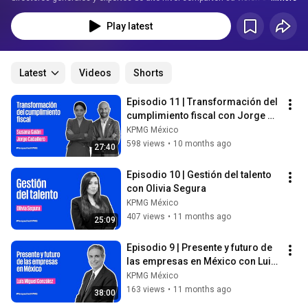
temas más relevantes que impactan a las organizaciones en México.  En 
cada episodio, exploramos tendencias clave, estrategias de negocio, 
Play latest
innovación, sostenibilidad, transformación digital y los desafíos que 
enfrenta la Alta Dirección en un entorno económico y social en constante 
cambio.  
Latest
Videos
Shorts
Episodio 11 | Transformación del 
cumplimiento fiscal con Jorge 
Caballero y Susana Galán
KPMG México
598 views
•
10 months ago
27:40
Episodio 10 | Gestión del talento 
con Olivia Segura
KPMG México
407 views
•
11 months ago
25:09
Episodio 9 | Presente y futuro de 
las empresas en México con Luis 
Miguel González
KPMG México
163 views
•
11 months ago
38:00