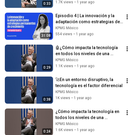
1.7K views
•
1 year ago
0:33
Episodio 4 | La innovación y la 
adaptación como estrategias de 
crecimiento con Fernanda Guarro
KPMG México
554 views
•
1 year ago
31:08
🤖¿Cómo impacta la tecnología 
en todos los niveles de una 
organización?
KPMG México
1.1K views
•
1 year ago
0:29
🚀En un entorno disruptivo, la 
tecnología es el factor diferencial
KPMG México
1K views
•
1 year ago
0:38
¿Cómo impacta la tecnología en 
todos los niveles de una 
organización?
KPMG México
1.6K views
•
1 year ago
0:24