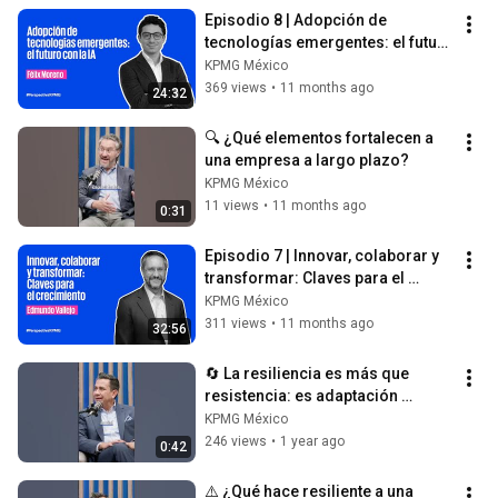
Episodio 8 | Adopción de 
tecnologías emergentes: el futuro 
con la IA con Félix Moreno
KPMG México
369 views
•
11 months ago
24:32
🔍 ¿Qué elementos fortalecen a 
una empresa a largo plazo?
KPMG México
11 views
•
11 months ago
0:31
Episodio 7 | Innovar, colaborar y 
transformar: Claves para el 
crecimiento con Edmundo Vallejo
KPMG México
311 views
•
11 months ago
32:56
🔄 La resiliencia es más que 
resistencia: es adaptación 
estratégica
KPMG México
246 views
•
1 year ago
0:42
⚠️ ¿Qué hace resiliente a una 