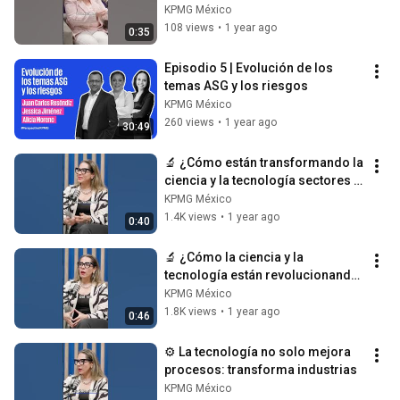
riesgos globales?
KPMG México
108 views
•
1 year ago
0:35
Episodio 5 | Evolución de los 
temas ASG y los riesgos
KPMG México
260 views
•
1 year ago
30:49
🔬 ¿Cómo están transformando la 
ciencia y la tecnología sectores 
clave?
KPMG México
1.4K views
•
1 year ago
0:40
🔬 ¿Cómo la ciencia y la 
tecnología están revolucionando 
industrias clave?
KPMG México
1.8K views
•
1 year ago
0:46
⚙️ La tecnología no solo mejora 
procesos: transforma industrias
KPMG México