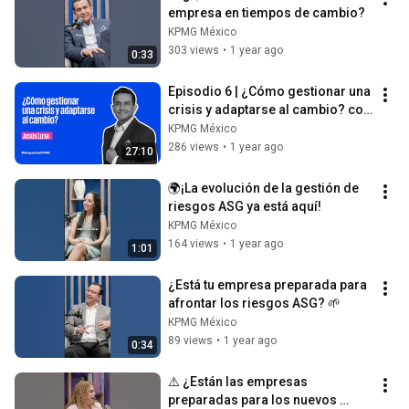
empresa en tiempos de cambio?
KPMG México
303 views
•
1 year ago
0:33
Episodio 6 | ¿Cómo gestionar una 
crisis y adaptarse al cambio? con 
Jesús Luna
KPMG México
286 views
•
1 year ago
27:10
🌍¡La evolución de la gestión de 
riesgos ASG ya está aquí!
KPMG México
164 views
•
1 year ago
1:01
¿Está tu empresa preparada para 
afrontar los riesgos ASG? 🌱
KPMG México
89 views
•
1 year ago
0:34
⚠️ ¿Están las empresas 
preparadas para los nuevos 