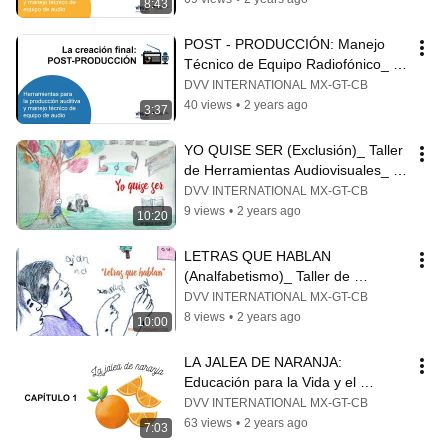
8:43
POST - PRODUCCIÓN: Manejo 
Técnico de Equipo Radiofónico_ 
TUTORIAL
DVV INTERNATIONAL MX-GT-CB
40 views
•
2 years ago
3:37
YO QUISE SER (Exclusión)_ Taller 
de Herramientas Audiovisuales_ 
ICHEJA
DVV INTERNATIONAL MX-GT-CB
9 views
•
2 years ago
10:20
LETRAS QUE HABLAN 
(Analfabetismo)_ Taller de 
Herramientas Audiovisuales_ 
DVV INTERNATIONAL MX-GT-CB
ICHEJA
8 views
•
2 years ago
10:00
LA JALEA DE NARANJA: 
Educación para la Vida y el 
Trabajo_ LA ALBARRADA
DVV INTERNATIONAL MX-GT-CB
63 views
•
2 years ago
7:03