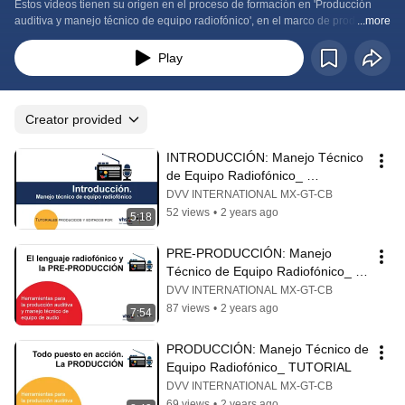
Estos videos tienen su origen en el proceso de formación en 'Producción 
auditiva y manejo técnico de equipo radiofónico', en el marco de producción 
...more
de materiales auditivos y tutoriales educativos para Radio EPJA.
Play
Creator provided
INTRODUCCIÓN: Manejo Técnico 
de Equipo Radiofónico_ 
TUTORIAL
DVV INTERNATIONAL MX-GT-CB
52 views
•
2 years ago
5:18
PRE-PRODUCCIÓN: Manejo 
Técnico de Equipo Radiofónico_ 
TUTORIAL
DVV INTERNATIONAL MX-GT-CB
87 views
•
2 years ago
7:54
PRODUCCIÓN: Manejo Técnico de 
Equipo Radiofónico_ TUTORIAL
DVV INTERNATIONAL MX-GT-CB
69 views
•
2 years ago