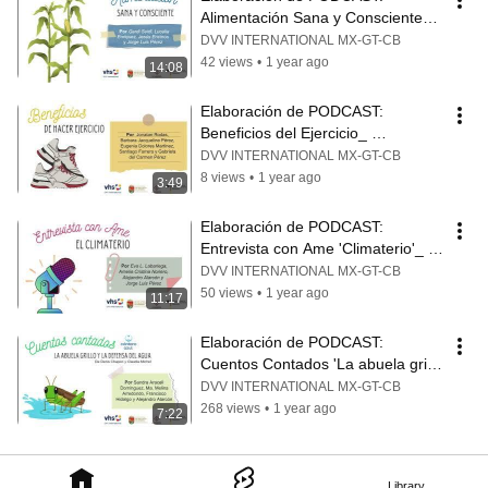
Alimentación Sana y Consciente_ 
TALLERES
DVV INTERNATIONAL MX-GT-CB
42 views
•
1 year ago
14:08
Elaboración de PODCAST: 
Beneficios del Ejercicio_ 
TALLERES
DVV INTERNATIONAL MX-GT-CB
8 views
•
1 year ago
3:49
Elaboración de PODCAST: 
Entrevista con Ame 'Climaterio'_ 
TALLERES
DVV INTERNATIONAL MX-GT-CB
50 views
•
1 year ago
11:17
Elaboración de PODCAST: 
Cuentos Contados 'La abuela grillo 
y la defensa del agua'_ TALLERES
DVV INTERNATIONAL MX-GT-CB
268 views
•
1 year ago
7:22
Library