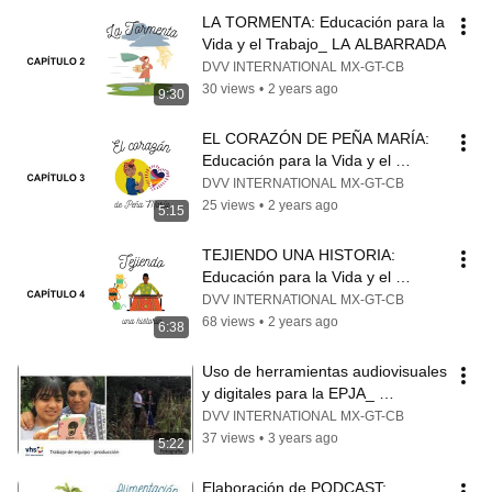
LA TORMENTA: Educación para la 
Vida y el Trabajo_ LA ALBARRADA
DVV INTERNATIONAL MX-GT-CB
30 views
•
2 years ago
9:30
EL CORAZÓN DE PEÑA MARÍA: 
Educación para la Vida y el 
Trabajo_ LA ALBARRADA
DVV INTERNATIONAL MX-GT-CB
25 views
•
2 years ago
5:15
TEJIENDO UNA HISTORIA: 
Educación para la Vida y el 
Trabajo_ LA ALBARRADA
DVV INTERNATIONAL MX-GT-CB
68 views
•
2 years ago
6:38
Uso de herramientas audiovisuales 
y digitales para la EPJA_ 
TALLERES
DVV INTERNATIONAL MX-GT-CB
37 views
•
3 years ago
5:22
Elaboración de PODCAST: 