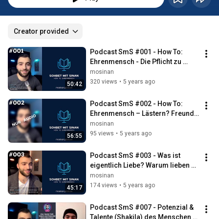
Creator provided
Podcast SmS #001 - How To: 
Ehrenmensch - Die Pflicht zu 
schweigen
mosinan
320 views
•
5 years ago
50:42
Podcast SmS #002 - How To: 
Ehrenmensch – Lästern? Freunde 
ermahnen? Verzeihen?
mosinan
95 views
•
5 years ago
56:55
Podcast SmS #003 - Was ist 
eigentlich Liebe? Warum lieben 
Menschen?
mosinan
174 views
•
5 years ago
45:17
Podcast SmS #007 - Potenzial & 
Talente (Shakila) des Menschen - 