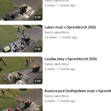
hasici_oprechtice
3 views
•
1 month ago
0:39
Lubno muži v Oprechticích 2026
hasici_oprechtice
14 views
•
1 month ago
0:36
Loučka ženy v Oprechticích 2026
hasici_oprechtice
3 views
•
1 month ago
0:40
Kunčice pod Ondřejníkem muži v Oprecht
hasici_oprechtice
4 views
•
1 month ago