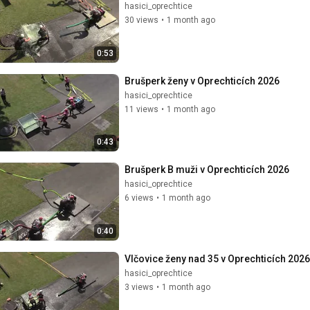
hasici_oprechtice
30 views
•
1 month ago
0:53
Brušperk ženy v Oprechticích 2026
hasici_oprechtice
11 views
•
1 month ago
0:43
Brušperk B muži v Oprechticích 2026
hasici_oprechtice
6 views
•
1 month ago
0:40
Vlčovice ženy nad 35 v Oprechticích 2026
hasici_oprechtice
3 views
•
1 month ago