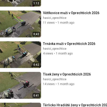
1:12
Větřkovice muži v Oprechticích 2026
hasici_oprechtice
11 views
•
1 month ago
0:42
Trnávka muži v Oprechticích 2026
hasici_oprechtice
4 views
•
1 month ago
0:42
Tísek ženy v Oprechticích 2026
hasici_oprechtice
14 views
•
1 month ago
0:41
Těrlicko Hradiště ženy v Oprechticích 20