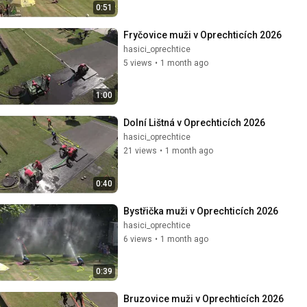
0:51
Fryčovice muži v Oprechticích 2026
hasici_oprechtice
5 views
•
1 month ago
1:00
Dolní Lištná v Oprechticích 2026
hasici_oprechtice
21 views
•
1 month ago
0:40
Bystřička muži v Oprechticích 2026
hasici_oprechtice
6 views
•
1 month ago
0:39
Bruzovice muži v Oprechticích 2026