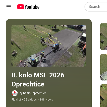
Play all
II. kolo MSL 2026 
Oprechtice
by hasici_oprechtice
Playlist
•
52 videos
•
168 views