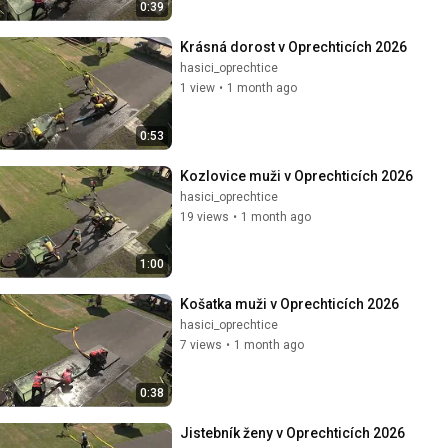
0:39
Krásná dorost v Oprechticích 2026
hasici_oprechtice
1 view
•
1 month ago
0:53
Kozlovice muži v Oprechticích 2026
hasici_oprechtice
19 views
•
1 month ago
1:00
Košatka muži v Oprechticích 2026
hasici_oprechtice
7 views
•
1 month ago
0:38
Jistebník ženy v Oprechticích 2026