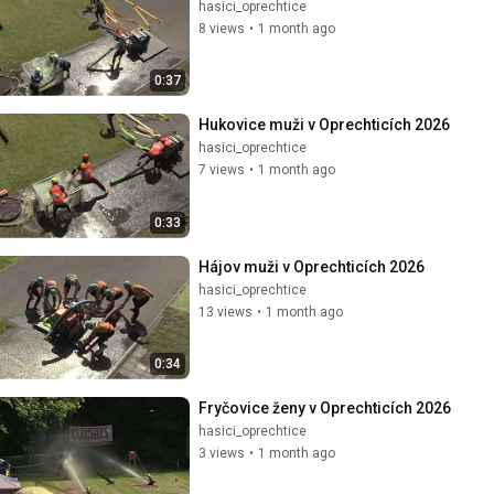
hasici_oprechtice
8 views
•
1 month ago
0:37
Hukovice muži v Oprechticích 2026
hasici_oprechtice
7 views
•
1 month ago
0:33
Hájov muži v Oprechticích 2026
hasici_oprechtice
13 views
•
1 month ago
0:34
Fryčovice ženy v Oprechticích 2026
hasici_oprechtice
3 views
•
1 month ago