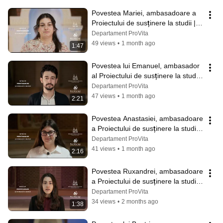
Povestea Mariei, ambasadoare a 
Proiectului de susținere la studii | 
Pro Vita Iași | 2026
Departament ProVita
49 views
•
1 month ago
1:47
Povestea lui Emanuel, ambasador 
al Proiectului de susținere la studii | 
Pro Vita Iași | 2026
Departament ProVita
47 views
•
1 month ago
2:21
Povestea Anastasiei, ambasadoare 
a Proiectului de susținere la studii | 
Pro Vita Iași | 2026
Departament ProVita
41 views
•
1 month ago
2:16
Povestea Ruxandrei, ambasadoare 
a Proiectului de susținere la studii | 
Pro Vita Iași | 2026
Departament ProVita
34 views
•
2 months ago
1:38