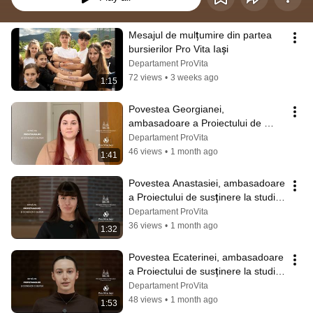
Mesajul de mulțumire din partea 
bursierilor Pro Vita Iași
Departament ProVita
72 views
•
3 weeks ago
1:15
Povestea Georgianei, 
ambasadoare a Proiectului de 
susținere la studii | Pro Vita Iași | 
Departament ProVita
2026
46 views
•
1 month ago
1:41
Povestea Anastasiei, ambasadoare 
a Proiectului de susținere la studii | 
Pro Vita Iași | 2026
Departament ProVita
36 views
•
1 month ago
1:32
Povestea Ecaterinei, ambasadoare 
a Proiectului de susținere la studii | 
Pro Vita Iași | 2026
Departament ProVita
48 views
•
1 month ago
1:53