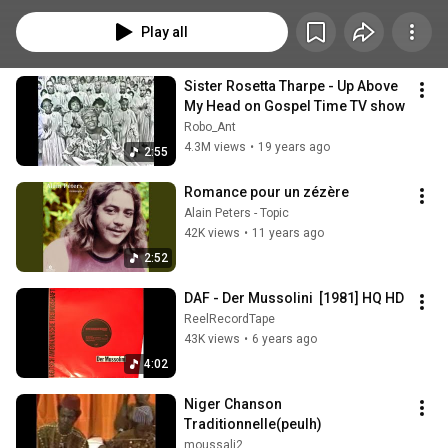
groupes et aux morceaux qui les inspirent ou les ont inspirés, et qui sont 
même parfois à la source de leur cheminement musical.
Play all
Sister Rosetta Tharpe - Up Above 
My Head on Gospel Time TV show
Robo_Ant
4.3M views
•
19 years ago
2:55
Romance pour un zézère
Alain Peters - Topic
42K views
•
11 years ago
2:52
DAF - Der Mussolini  [1981] HQ HD
ReelRecordTape
43K views
•
6 years ago
4:02
Niger Chanson 
Traditionnelle(peulh)
moussali2