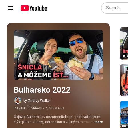
Play all
Bulharsko 2022
by Ondrey Walker
Playlist
•
6 videos
•
4,405 views
Objavte Bulharsko v nezameniteľnom cestovateľskom 
štýle plnom zábavy, adrenalínu a vtipných momentov! 
...more
🇧🇬