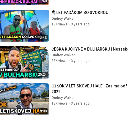
11:48
🪂 LET PADÁKOM SO SVOKROU
Ondrey Walker
13K views
•
3 years ago
12:43
ČESKÁ KUCHÝNÉ V BULHARSKU | Nessebar s
Ondrey Walker
33K views
•
3 years ago
25:24
🧑‍✈️ ŠOK V LETISKOVEJ HALE | Zas ma od*
2022
Ondrey Walker
18K views
•
3 years ago
9:08