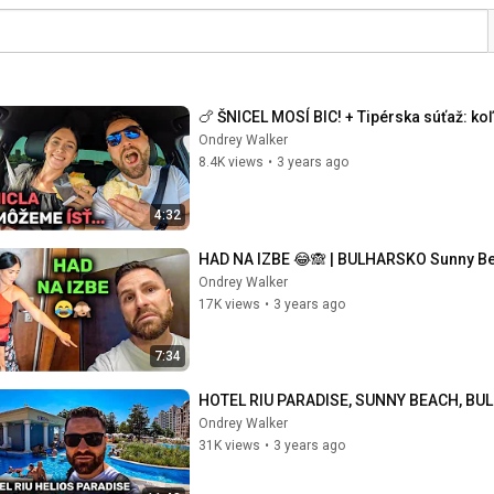
🍗 ŠNICEL MOSÍ BIC! + Tipérska súťaž: koľ
Ondrey Walker
8.4K views
•
3 years ago
4:32
HAD NA IZBE 😂🙈 | BULHARSKO Sunny Be
Ondrey Walker
17K views
•
3 years ago
7:34
HOTEL RIU PARADISE, SUNNY BEACH, BUL
Ondrey Walker
31K views
•
3 years ago