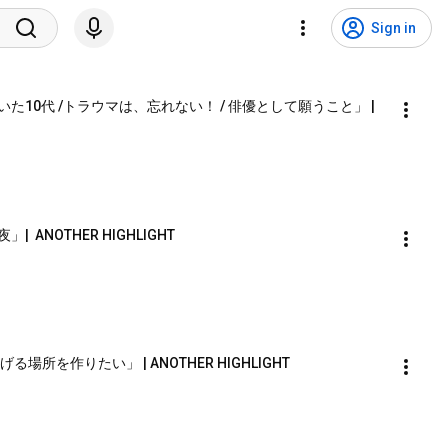
Sign in
いた10代 /トラウマは、忘れない！ / 俳優として願うこと」 | 
  ANOTHER HIGHLIGHT
る場所を作りたい」 | ANOTHER HIGHLIGHT