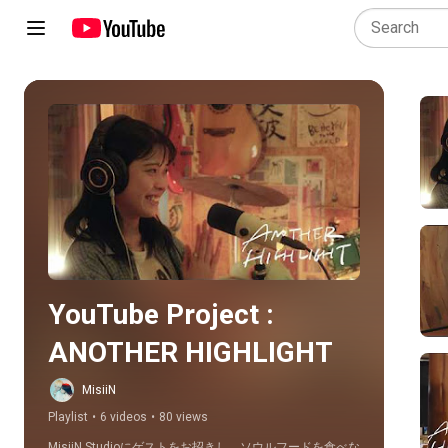
Play all
YouTube Project : 
ANOTHER HIGHLIGHT
MisiiN
Playlist
•
6 videos
•
80 views
MisiiN Studioにゲストをお招きし、ソウルフードを食べな