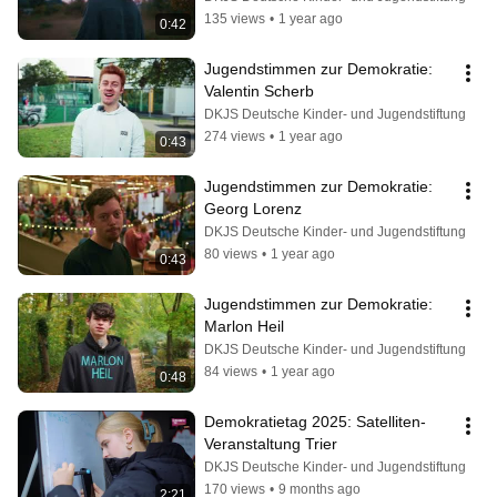
135 views
•
1 year ago
0:42
Jugendstimmen zur Demokratie: 
Valentin Scherb
DKJS Deutsche Kinder- und Jugendstiftung
274 views
•
1 year ago
0:43
Jugendstimmen zur Demokratie: 
Georg Lorenz
DKJS Deutsche Kinder- und Jugendstiftung
80 views
•
1 year ago
0:43
Jugendstimmen zur Demokratie: 
Marlon Heil
DKJS Deutsche Kinder- und Jugendstiftung
84 views
•
1 year ago
0:48
Demokratietag 2025: Satelliten-
Veranstaltung Trier
DKJS Deutsche Kinder- und Jugendstiftung
170 views
•
9 months ago
2:21