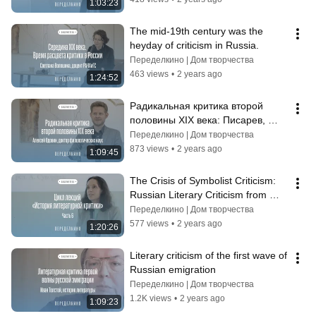
1:03:23
The mid-19th century was the 
heyday of criticism in Russia.
Переделкино | Дом творчества
463 views
•
2 years ago
1:24:52
Радикальная критика второй 
половины ХIХ века: Писарев, 
Чернышевский, Добролюбов
Переделкино | Дом творчества
873 views
•
2 years ago
1:09:45
The Crisis of Symbolist Criticism: 
Russian Literary Criticism from 
1890 to 1917
Переделкино | Дом творчества
577 views
•
2 years ago
1:20:26
Literary criticism of the first wave of 
Russian emigration
Переделкино | Дом творчества
1.2K views
•
2 years ago
1:09:23