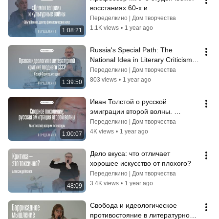
восстаниях 60-х и 
противостоянии правых и левых 
Переделкино | Дом творчества
исследователей
1.1K views
•
1 year ago
1:08:21
Russia's Special Path: The 
National Idea in Literary Criticism 
of the Late USSR | Lecture by 
Переделкино | Дом творчества
Serg...
803 views
•
1 year ago
1:39:50
Иван Толстой о русской 
эмиграции второй волны. 
Литературная критика времен 
Переделкино | Дом творчества
Второй мировой войны
4K views
•
1 year ago
1:00:07
Дело вкуса: что отличает 
хорошее искусство от плохого?
Переделкино | Дом творчества
3.4K views
•
1 year ago
48:09
Свобода и идеологическое 
противостояние в литературной 