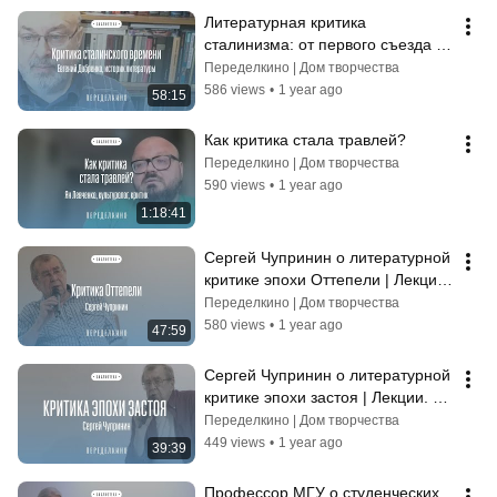
Литературная критика 
сталинизма: от первого съезда 
писателей до ХХ съезда
Переделкино | Дом творчества
586 views
•
1 year ago
58:15
Как критика стала травлей?
Переделкино | Дом творчества
590 views
•
1 year ago
1:18:41
Сергей Чупринин о литературной 
критике эпохи Оттепели | Лекции. 
Переделкино
Переделкино | Дом творчества
580 views
•
1 year ago
47:59
Сергей Чупринин о литературной 
критике эпохи застоя | Лекции. 
Переделкино
Переделкино | Дом творчества
449 views
•
1 year ago
39:39
Профессор МГУ о студенческих 