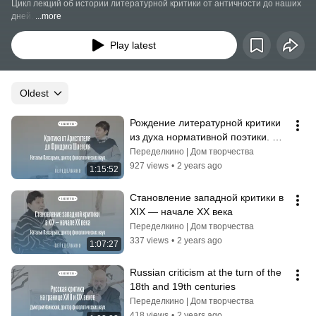
Цикл лекций об истории литературной критики от античности до наших 
дней. 
...more
Play latest
Oldest
Рождение литературной критики 
из духа нормативной поэтики. 
Критика от Аристотеля до 
Переделкино | Дом творчества
Фридриха Шлегеля
927 views
•
2 years ago
1:15:52
Становление западной критики в 
XIX — начале XX века
Переделкино | Дом творчества
337 views
•
2 years ago
1:07:27
Russian criticism at the turn of the 
18th and 19th centuries
Переделкино | Дом творчества
418 views
•
2 years ago