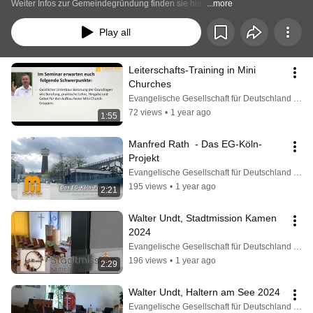
Weiter Infos zur Gemeindegründung finden sie hier:
...more
Play all
Leiterschafts-Training in Mini 
Churches
Evangelische Gesellschaft für Deutschland KdöR
72 views
•
1 year ago
1:55
Manfred Rath  - Das EG-Köln-
Projekt
Evangelische Gesellschaft für Deutschland KdöR
195 views
•
1 year ago
2:21
Walter Undt, Stadtmission Kamen 
2024
Evangelische Gesellschaft für Deutschland KdöR
196 views
•
1 year ago
2:29
Walter Undt, Haltern am See 2024
Evangelische Gesellschaft für Deutschland KdöR