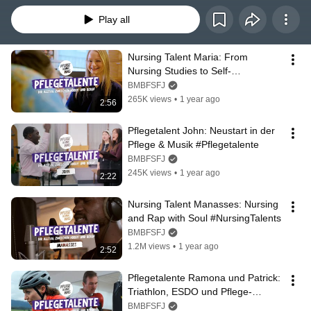
Play all
Nursing Talent Maria: From 
Nursing Studies to Self-
Employment #NursingTalents
BMBFSFJ
265K views
•
1 year ago
2:56
Pflegetalent John: Neustart in der 
Pflege & Musik #Pflegetalente
BMBFSFJ
245K views
•
1 year ago
2:22
Nursing Talent Manasses: Nursing 
and Rap with Soul #NursingTalents
BMBFSFJ
1.2M views
•
1 year ago
2:52
Pflegetalente Ramona und Patrick: 
Triathlon, ESDO und Pflege-
Challenges #Pflegetalente
BMBFSFJ