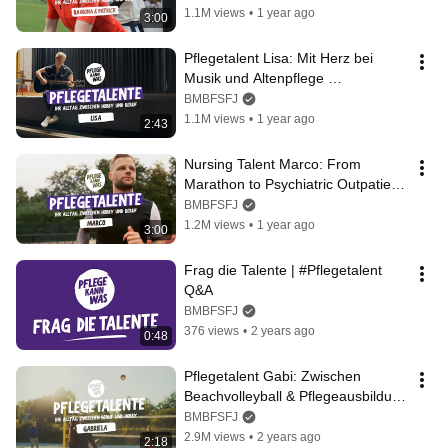
1.1M views
•
1 year ago
3:00
Pflegetalent Lisa: Mit Herz bei 
Musik und Altenpflege 
#Pflegetalente
BMBFSFJ
1.1M views
•
1 year ago
2:43
Nursing Talent Marco: From 
Marathon to Psychiatric Outpatient 
Clinic #NursingTalents
BMBFSFJ
1.2M views
•
1 year ago
3:00
Frag die Talente | #Pflegetalent 
Q&A
BMBFSFJ
376 views
•
2 years ago
0:48
Pflegetalent Gabi: Zwischen 
Beachvolleyball & Pflegeausbildung 
| Folge 3 #PflegeKannWas
BMBFSFJ
2.9M views
•
2 years ago
2:18